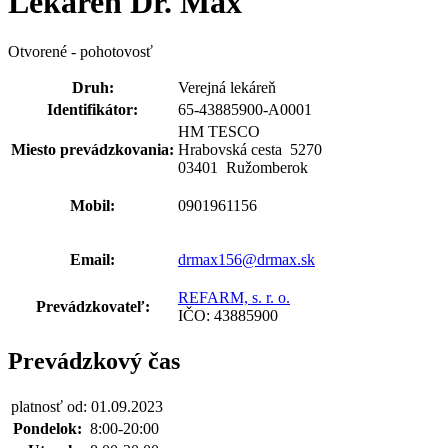
Lekáreň Dr. Max
Otvorené - pohotovosť
Druh:
Verejná lekáreň
Identifikátor:
65-43885900-A0001
HM TESCO
Miesto prevádzkovania:
Hrabovská cesta 5270
03401 Ružomberok
Mobil:
0901961156
Email:
drmax156@drmax.sk
REFARM, s. r. o.
Prevádzkovateľ:
IČO: 43885900
Prevádzkový čas
platnosť od: 01.09.2023
Pondelok:
8:00-20:00