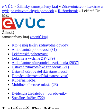
e-VÚC
»
Žilinský samosprávny kraj
»
Zdravotníctvo
»
Lekárne a
výdajne zdravotnickych pomocok
»
Ružomberok
»
Lekáreň Dr.
Max
Žilinský
samosprávny kraj
zmeniť kraj
Kto je môj lekár? (zdravotné obvody)
Ambulantná pohotovosť (31)
Lekárenská pohotovosť
Lekárne a výdajne ZP (279)
Ambulantné zdravotnícke zariadenia (2837)
Ústavné zdravotnícke zariadenia (21)
Ústavná ošetrovateľská starostlivosť
Domáca ošetrovateľská starostlivosť
Kúpeľná liečba
Mobilné odberové miesta (23)
Evidencia žiadateľov - poradovníky
Sociálne služby (722)