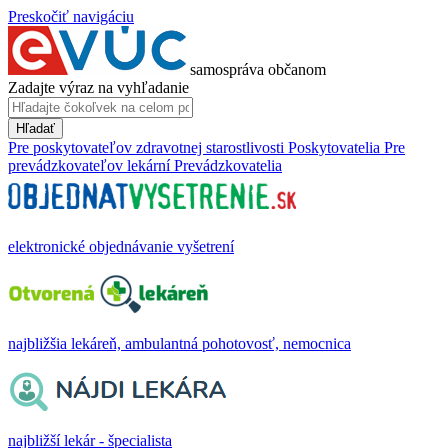
Preskočiť navigáciu
samospráva občanom
Zadajte výraz na vyhľadanie
Hľadať
Pre poskytovateľov zdravotnej starostlivosti
Poskytovatelia
Pre
prevádzkovateľov lekární
Prevádzkovatelia
elektronické objednávanie vyšetrení
najbližšia lekáreň, ambulantná pohotovosť, nemocnica
najbližší lekár - špecialista