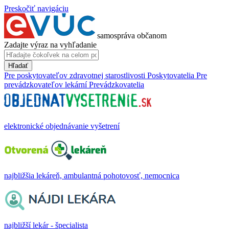
Preskočiť navigáciu
samospráva občanom
Zadajte výraz na vyhľadanie
Hľadať
Pre poskytovateľov zdravotnej starostlivosti
Poskytovatelia
Pre
prevádzkovateľov lekární
Prevádzkovatelia
elektronické objednávanie vyšetrení
najbližšia lekáreň, ambulantná pohotovosť, nemocnica
najbližší lekár - špecialista