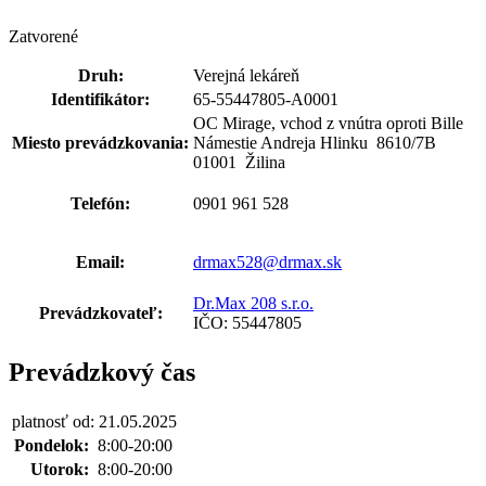
Zatvorené
Druh:
Verejná lekáreň
Identifikátor:
65-55447805-A0001
OC Mirage, vchod z vnútra oproti Bille
Miesto prevádzkovania:
Námestie Andreja Hlinku 8610
/
7B
01001 Žilina
Telefón:
0901 961 528
Email:
drmax528@drmax.sk
Dr.Max 208 s.r.o.
Prevádzkovateľ:
IČO: 55447805
Prevádzkový čas
platnosť od: 21.05.2025
Pondelok:
8:00-20:00
Utorok:
8:00-20:00