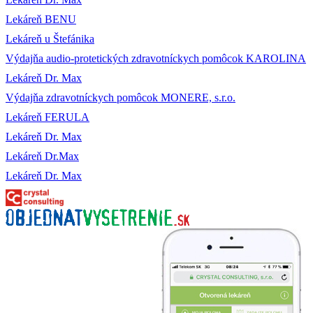
Lekáreň BENU
Lekáreň u Štefánika
Výdajňa audio-protetických zdravotníckych pomôcok KAROLINA
Lekáreň Dr. Max
Výdajňa zdravotníckych pomôcok MONERE, s.r.o.
Lekáreň FERULA
Lekáreň Dr. Max
Lekáreň Dr.Max
Lekáreň Dr. Max