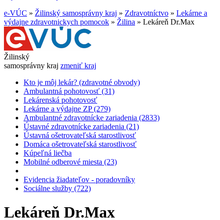
e-VÚC
»
Žilinský samosprávny kraj
»
Zdravotníctvo
»
Lekárne a
výdajne zdravotnickych pomocok
»
Žilina
»
Lekáreň Dr.Max
Žilinský
samosprávny kraj
zmeniť kraj
Kto je môj lekár? (zdravotné obvody)
Ambulantná pohotovosť (31)
Lekárenská pohotovosť
Lekárne a výdajne ZP (279)
Ambulantné zdravotnícke zariadenia (2833)
Ústavné zdravotnícke zariadenia (21)
Ústavná ošetrovateľská starostlivosť
Domáca ošetrovateľská starostlivosť
Kúpeľná liečba
Mobilné odberové miesta (23)
Evidencia žiadateľov - poradovníky
Sociálne služby (722)
Lekáreň Dr.Max