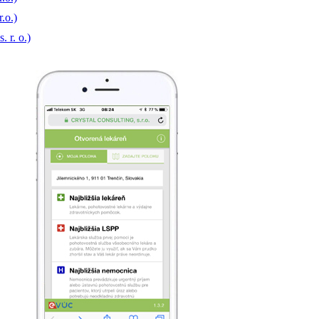
.o.)
. r. o.)