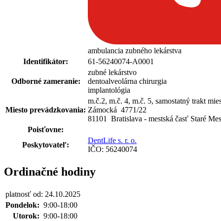
ambulancia zubného lekárstva
Identifikátor:
61-56240074-A0001
zubné lekárstvo
Odborné zameranie:
dentoalveolárna chirurgia
implantológia
m.č.2, m.č. 4, m.č. 5, samostatný trakt mi
Miesto prevádzkovania:
Zámocká 4771
/
22
81101 Bratislava - mestská časť Staré Mes
Poisťovne:
DentLife s. r. o.
Poskytovateľ:
IČO: 56240074
Ordinačné hodiny
platnosť od: 24.10.2025
Pondelok:
9:00-18:00
Utorok:
9:00-18:00