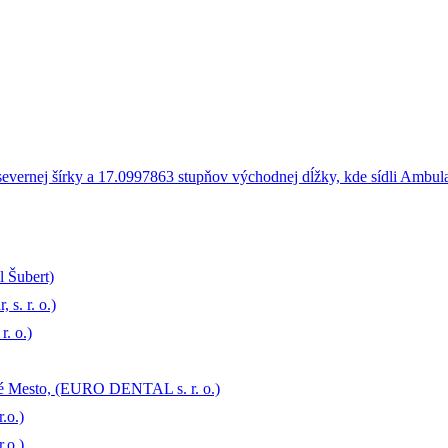
l Šubert)
s. r. o.)
. o.)
ré Mesto, (EURO DENTAL s. r. o.)
.o.)
.o.)