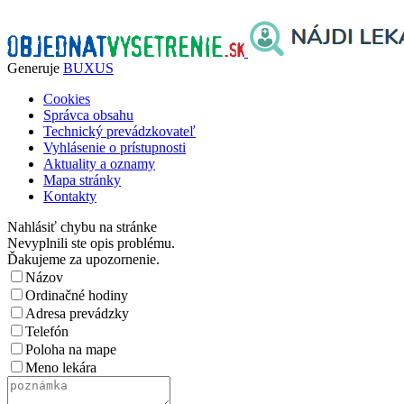
Generuje
BUXUS
Cookies
Správca obsahu
Technický prevádzkovateľ
Vyhlásenie o prístupnosti
Aktuality a oznamy
Mapa stránky
Kontakty
Nahlásiť chybu na stránke
Nevyplnili ste opis problému.
Ďakujeme za upozornenie.
Názov
Ordinačné hodiny
Adresa prevádzky
Telefón
Poloha na mape
Meno lekára