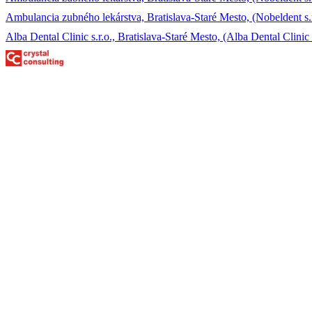
Ambulancia zubného lekárstva, Bratislava-Staré Mesto, (Nobeldent s.r
Alba Dental Clinic s.r.o., Bratislava-Staré Mesto, (Alba Dental Clinic s