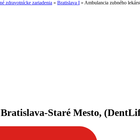
é zdravotnícke zariadenia
»
Bratislava I
»
Ambulancia zubného lekárstva
atislava-Staré Mesto, (DentLife 