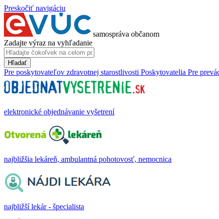
Preskočiť navigáciu
samospráva občanom
Zadajte výraz na vyhľadanie
Hľadať
Pre poskytovateľov zdravotnej starostlivosti
Poskytovatelia
Pre prevá
elektronické objednávanie vyšetrení
najbližšia lekáreň, ambulantná pohotovosť, nemocnica
najbližší lekár - špecialista