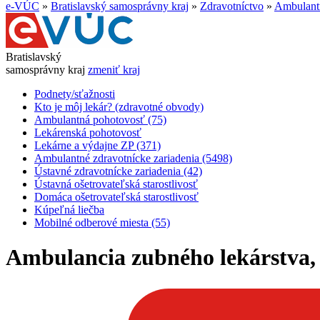
e-VÚC
»
Bratislavský samosprávny kraj
»
Zdravotníctvo
»
Ambulantn
Bratislavský
samosprávny kraj
zmeniť kraj
Podnety/sťažnosti
Kto je môj lekár? (zdravotné obvody)
Ambulantná pohotovosť (75)
Lekárenská pohotovosť
Lekárne a výdajne ZP (371)
Ambulantné zdravotnícke zariadenia (5498)
Ústavné zdravotnícke zariadenia (42)
Ústavná ošetrovateľská starostlivosť
Domáca ošetrovateľská starostlivosť
Kúpeľná liečba
Mobilné odberové miesta (55)
Ambulancia zubného lekárstva, Br