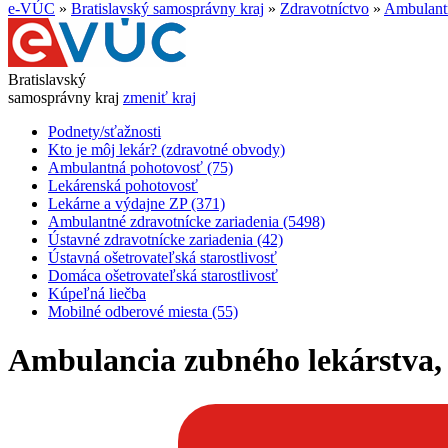
e-VÚC
»
Bratislavský samosprávny kraj
»
Zdravotníctvo
»
Ambulantn
Bratislavský
samosprávny kraj
zmeniť kraj
Podnety/sťažnosti
Kto je môj lekár? (zdravotné obvody)
Ambulantná pohotovosť (75)
Lekárenská pohotovosť
Lekárne a výdajne ZP (371)
Ambulantné zdravotnícke zariadenia (5498)
Ústavné zdravotnícke zariadenia (42)
Ústavná ošetrovateľská starostlivosť
Domáca ošetrovateľská starostlivosť
Kúpeľná liečba
Mobilné odberové miesta (55)
Ambulancia zubného lekárstva, B