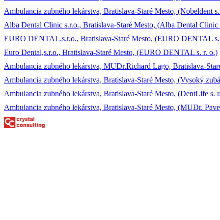
Ambulancia zubného lekárstva, Bratislava-Staré Mesto, (Nobeldent s.r
Alba Dental Clinic s.r.o., Bratislava-Staré Mesto, (Alba Dental Clinic s
EURO DENTAL,s.r.o., Bratislava-Staré Mesto, (EURO DENTAL s. r
Euro Dental,s.r.o., Bratislava-Staré Mesto, (EURO DENTAL s. r. o.)
Ambulancia zubného lekárstva, MUDr.Richard Lago, Bratislava-Sta
Ambulancia zubného lekárstva, Bratislava-Staré Mesto, (Vysoký zubár, 
Ambulancia zubného lekárstva, Bratislava-Staré Mesto, (DentLife s. r.
Ambulancia zubného lekárstva, Bratislava-Staré Mesto, (MUDr. Pave