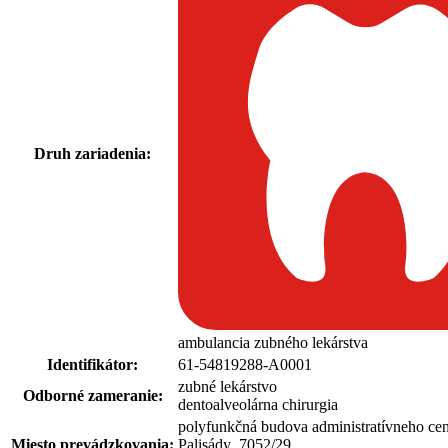
Druh zariadenia:
ambulancia zubného lekárstva
Identifikátor:
61-54819288-A0001
zubné lekárstvo
Odborné zameranie:
dentoalveolárna chirurgia
polyfunkčná budova administratívneho 
Miesto prevádzkovania:
Palisády 7052
/
29