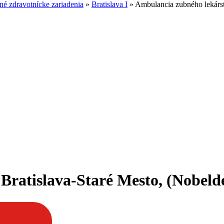
é zdravotnícke zariadenia
»
Bratislava I
»
Ambulancia zubného lekárstv
ratislava-Staré Mesto, (Nobelden