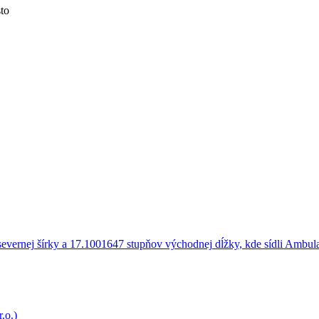
to
.o.)