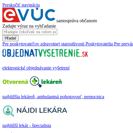
Preskočiť navigáciu
samospráva občanom
Zadajte výraz na vyhľadanie
Hľadať
Pre poskytovateľov zdravotnej starostlivosti
Poskytovatelia
Pre prevá
elektronické objednávanie vyšetrení
najbližšia lekáreň, ambulantná pohotovosť, nemocnica
najbližší lekár - špecialista