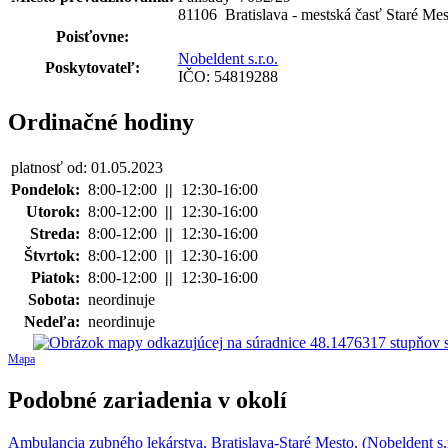
81106 Bratislava - mestská časť Staré Mes
Poisťovne:
Nobeldent s.r.o.
Poskytovateľ:
IČO: 54819288
Ordinačné hodiny
platnosť od: 01.05.2023
Pondelok:
8:00-12:00
||
12:30-16:00
Utorok:
8:00-12:00
||
12:30-16:00
Streda:
8:00-12:00
||
12:30-16:00
Štvrtok:
8:00-12:00
||
12:30-16:00
Piatok:
8:00-12:00
||
12:30-16:00
Sobota:
neordinuje
Nedeľa:
neordinuje
Mapa
Podobné zariadenia v okolí
Ambulancia zubného lekárstva, Bratislava-Staré Mesto, (Nobeldent s.r