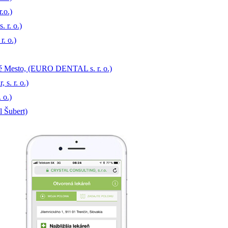
.o.)
. r. o.)
. o.)
ré Mesto, (EURO DENTAL s. r. o.)
s. r. o.)
 o.)
l Šubert)