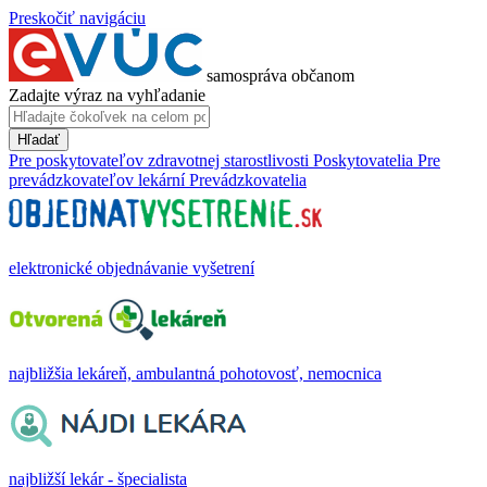
Preskočiť navigáciu
samospráva občanom
Zadajte výraz na vyhľadanie
Hľadať
Pre poskytovateľov zdravotnej starostlivosti
Poskytovatelia
Pre
prevádzkovateľov lekární
Prevádzkovatelia
elektronické objednávanie vyšetrení
najbližšia lekáreň, ambulantná pohotovosť, nemocnica
najbližší lekár - špecialista