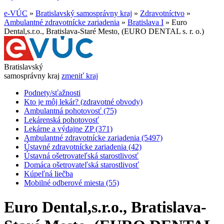
e-VÚC
»
Bratislavský samosprávny kraj
»
Zdravotníctvo
»
Ambulantné zdravotnícke zariadenia
»
Bratislava I
»
Euro
Dental,s.r.o., Bratislava-Staré Mesto, (EURO DENTAL s. r. o.)
Bratislavský
samosprávny kraj
zmeniť kraj
Podnety/sťažnosti
Kto je môj lekár? (zdravotné obvody)
Ambulantná pohotovosť (75)
Lekárenská pohotovosť
Lekárne a výdajne ZP (371)
Ambulantné zdravotnícke zariadenia (5497)
Ústavné zdravotnícke zariadenia (42)
Ústavná ošetrovateľská starostlivosť
Domáca ošetrovateľská starostlivosť
Kúpeľná liečba
Mobilné odberové miesta (55)
Euro Dental,s.r.o., Bratislava-