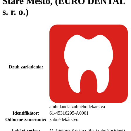
Staré Mesto, (EURO DENTAL
s. r. o.)
Druh zariadenia:
ambulancia zubného lekárstva
Identifikátor:
61-45316295-A0001
Odborné zameranie:
zubné lekárstvo
Lekári, sestry:
Mažgútová Kristína, Bc. (zubný asistent)