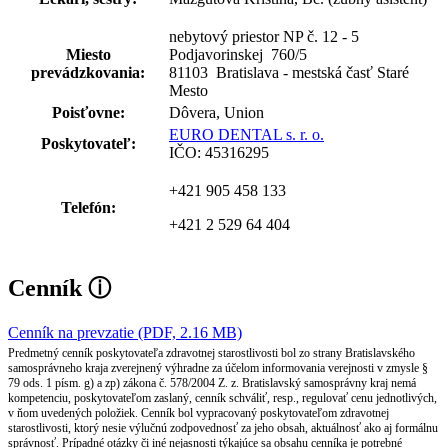
nebytový priestor NP č. 12 - 5
Miesto
Podjavorinskej 760
/
5
prevádzkovania:
81103 Bratislava - mestská časť Staré
Mesto
Poisťovne:
Dôvera, Union
EURO DENTAL s. r. o.
Poskytovateľ:
IČO: 45316295
+421 905 458 133
Telefón:
+421 2 529 64 404
Cenník
ⓘ
Cenník na prevzatie (PDF, 2.16 MB)
Predmetný cenník poskytovateľa zdravotnej starostlivosti bol zo strany Bratislavského
samosprávneho kraja zverejnený výhradne za účelom informovania verejnosti v zmysle §
79 ods. 1 písm. g) a zp) zákona č. 578/2004 Z. z. Bratislavský samosprávny kraj nemá
kompetenciu, poskytovateľom zaslaný, cenník schváliť, resp., regulovať cenu jednotlivých,
v ňom uvedených položiek. Cenník bol vypracovaný poskytovateľom zdravotnej
starostlivosti, ktorý nesie výlučnú zodpovednosť za jeho obsah, aktuálnosť ako aj formálnu
správnosť. Prípadné otázky či iné nejasnosti týkajúce sa obsahu cenníka je potrebné