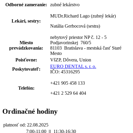
Odborné zameranie:
zubné lekárstvo
MUDr.Richard Lago (zubný lekár)
Lekári, sestry:
Natália Gerbocová (sestra)
nebytový priestor NP č. 12 - 5
Miesto
Podjavorinskej 760
/
5
prevádzkovania:
81103 Bratislava - mestská časť Staré
Mesto
Poisťovne:
VšZP, Dôvera, Union
EURO DENTAL s. r. o.
Poskytovateľ:
IČO: 45316295
+421 905 458 133
Telefón:
+421 2 529 64 404
Ordinačné hodiny
platnosť od: 22.08.2025
7:00-11:00
||
11:30-16:30