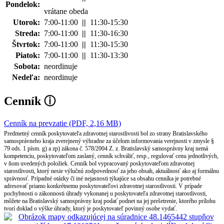
Pondelok:
vrátane obeda
Utorok:
7:00-11:00
||
11:30-15:30
Streda:
7:00-11:00
||
11:30-16:30
Štvrtok:
7:00-11:00
||
11:30-15:30
Piatok:
7:00-11:00
||
11:30-13:30
Sobota:
neordinuje
Nedeľa:
neordinuje
Cenník
ⓘ
Cenník na prevzatie (PDF, 2,16 MB)
Predmetný cenník poskytovateľa zdravotnej starostlivosti bol zo strany Bratislavského
samosprávneho kraja zverejnený výhradne za účelom informovania verejnosti v zmysle §
79 ods. 1 písm. g) a zp) zákona č. 578/2004 Z. z. Bratislavský samosprávny kraj nemá
kompetenciu, poskytovateľom zaslaný, cenník schváliť, resp., regulovať cenu jednotlivých,
v ňom uvedených položiek. Cenník bol vypracovaný poskytovateľom zdravotnej
starostlivosti, ktorý nesie výlučnú zodpovednosť za jeho obsah, aktuálnosť ako aj formálnu
správnosť. Prípadné otázky či iné nejasnosti týkajúce sa obsahu cenníka je potrebné
adresovať priamo konkrétnemu poskytovateľovi zdravotnej starostlivosti. V prípade
pochybnosti o zákonnosti úhrady vykonanej u poskytovateľa zdravotnej starostlivosti,
môžete na Bratislavský samosprávny kraj podať podnet na jej prešetrenie, ktorého prílohu
tvorí doklad o výške úhrady, ktorý je poskytovateľ povinný osobe vydať.