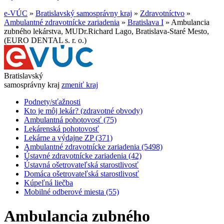
e-VÚC
»
Bratislavský samosprávny kraj
»
Zdravotníctvo
»
Ambulantné zdravotnícke zariadenia
»
Bratislava I
»
Ambulancia
zubného lekárstva, MUDr.Richard Lago, Bratislava-Staré Mesto,
(EURO DENTAL s. r. o.)
Bratislavský
samosprávny kraj
zmeniť kraj
Podnety/sťažnosti
Kto je môj lekár? (zdravotné obvody)
Ambulantná pohotovosť (75)
Lekárenská pohotovosť
Lekárne a výdajne ZP (371)
Ambulantné zdravotnícke zariadenia (5498)
Ústavné zdravotnícke zariadenia (42)
Ústavná ošetrovateľská starostlivosť
Domáca ošetrovateľská starostlivosť
Kúpeľná liečba
Mobilné odberové miesta (55)
Ambulancia zubného