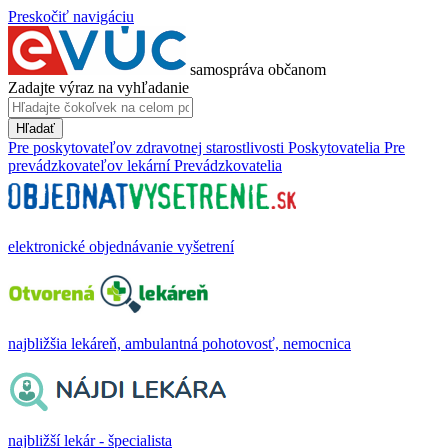
Preskočiť navigáciu
samospráva občanom
Zadajte výraz na vyhľadanie
Hľadať
Pre poskytovateľov zdravotnej starostlivosti
Poskytovatelia
Pre
prevádzkovateľov lekární
Prevádzkovatelia
elektronické objednávanie vyšetrení
najbližšia lekáreň, ambulantná pohotovosť, nemocnica
najbližší lekár - špecialista