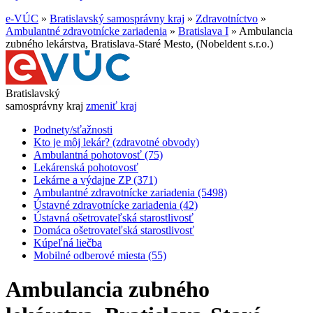
e-VÚC
»
Bratislavský samosprávny kraj
»
Zdravotníctvo
»
Ambulantné zdravotnícke zariadenia
»
Bratislava I
»
Ambulancia
zubného lekárstva, Bratislava-Staré Mesto, (Nobeldent s.r.o.)
Bratislavský
samosprávny kraj
zmeniť kraj
Podnety/sťažnosti
Kto je môj lekár? (zdravotné obvody)
Ambulantná pohotovosť (75)
Lekárenská pohotovosť
Lekárne a výdajne ZP (371)
Ambulantné zdravotnícke zariadenia (5498)
Ústavné zdravotnícke zariadenia (42)
Ústavná ošetrovateľská starostlivosť
Domáca ošetrovateľská starostlivosť
Kúpeľná liečba
Mobilné odberové miesta (55)
Ambulancia zubného