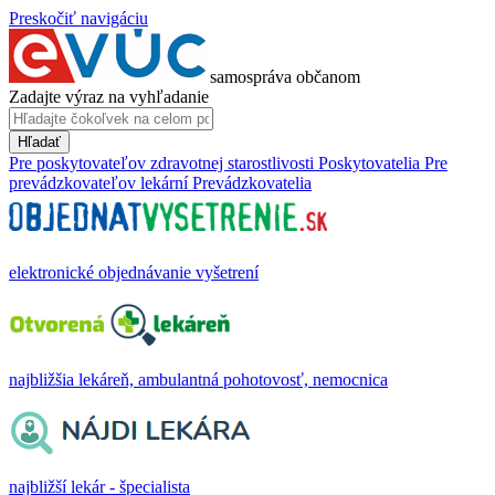
Preskočiť navigáciu
samospráva občanom
Zadajte výraz na vyhľadanie
Hľadať
Pre poskytovateľov zdravotnej starostlivosti
Poskytovatelia
Pre
prevádzkovateľov lekární
Prevádzkovatelia
elektronické objednávanie vyšetrení
najbližšia lekáreň, ambulantná pohotovosť, nemocnica
najbližší lekár - špecialista