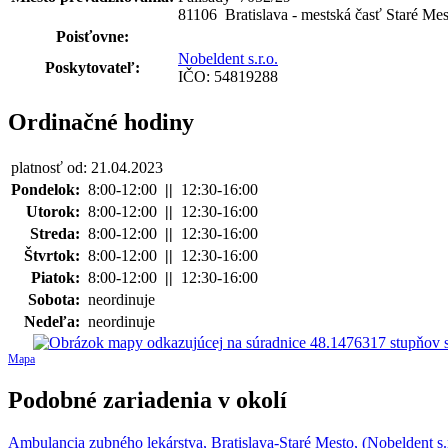
81106 Bratislava - mestská časť Staré Mes
Poisťovne:
Nobeldent s.r.o.
Poskytovateľ:
IČO: 54819288
Ordinačné hodiny
platnosť od: 21.04.2023
Pondelok:
8:00-12:00
||
12:30-16:00
Utorok:
8:00-12:00
||
12:30-16:00
Streda:
8:00-12:00
||
12:30-16:00
Štvrtok:
8:00-12:00
||
12:30-16:00
Piatok:
8:00-12:00
||
12:30-16:00
Sobota:
neordinuje
Nedeľa:
neordinuje
Mapa
Podobné zariadenia v okolí
Ambulancia zubného lekárstva, Bratislava-Staré Mesto, (Nobeldent s.r