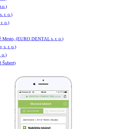
.o.)
. r. o.)
. o.)
ré Mesto, (EURO DENTAL s. r. o.)
s. r. o.)
 o.)
l Šubert)