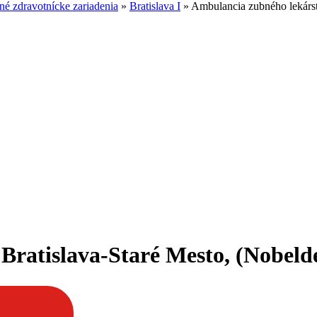
é zdravotnícke zariadenia
»
Bratislava I
»
Ambulancia zubného lekárstv
ratislava-Staré Mesto, (Nobelden