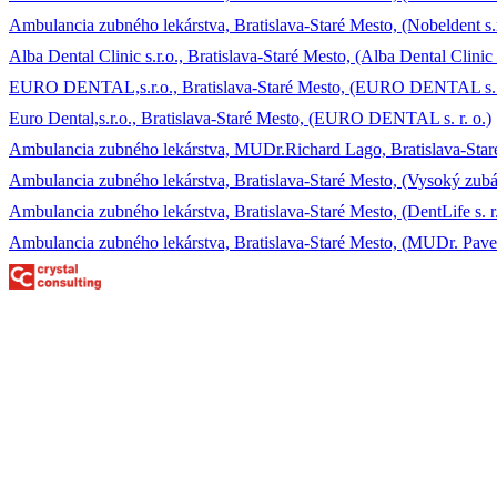
Ambulancia zubného lekárstva, Bratislava-Staré Mesto, (Nobeldent s.r
Alba Dental Clinic s.r.o., Bratislava-Staré Mesto, (Alba Dental Clinic s
EURO DENTAL,s.r.o., Bratislava-Staré Mesto, (EURO DENTAL s. r
Euro Dental,s.r.o., Bratislava-Staré Mesto, (EURO DENTAL s. r. o.)
Ambulancia zubného lekárstva, MUDr.Richard Lago, Bratislava-Sta
Ambulancia zubného lekárstva, Bratislava-Staré Mesto, (Vysoký zubár, 
Ambulancia zubného lekárstva, Bratislava-Staré Mesto, (DentLife s. r.
Ambulancia zubného lekárstva, Bratislava-Staré Mesto, (MUDr. Pave