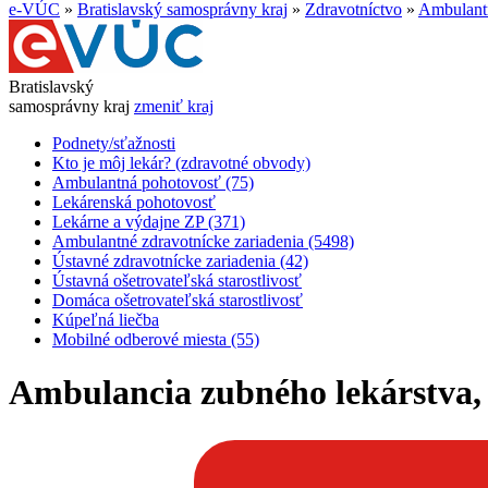
e-VÚC
»
Bratislavský samosprávny kraj
»
Zdravotníctvo
»
Ambulantn
Bratislavský
samosprávny kraj
zmeniť kraj
Podnety/sťažnosti
Kto je môj lekár? (zdravotné obvody)
Ambulantná pohotovosť (75)
Lekárenská pohotovosť
Lekárne a výdajne ZP (371)
Ambulantné zdravotnícke zariadenia (5498)
Ústavné zdravotnícke zariadenia (42)
Ústavná ošetrovateľská starostlivosť
Domáca ošetrovateľská starostlivosť
Kúpeľná liečba
Mobilné odberové miesta (55)
Ambulancia zubného lekárstva, B