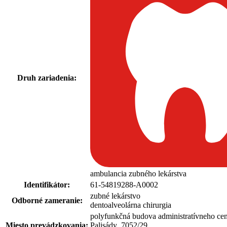
Druh zariadenia:
ambulancia zubného lekárstva
Identifikátor:
61-54819288-A0002
zubné lekárstvo
Odborné zameranie:
dentoalveolárna chirurgia
polyfunkčná budova administratívneho 
Miesto prevádzkovania:
Palisády 7052
/
29