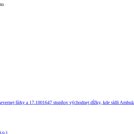
to
.o.)