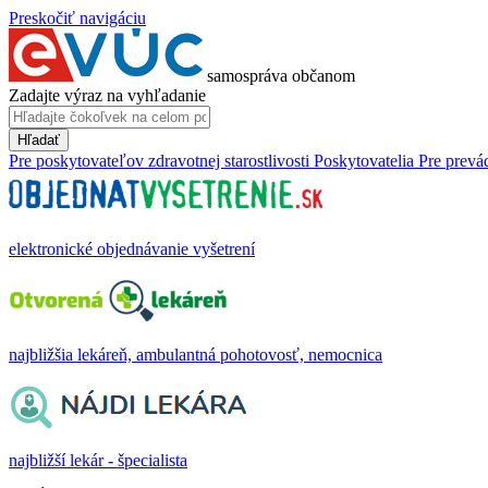
Preskočiť navigáciu
samospráva občanom
Zadajte výraz na vyhľadanie
Hľadať
Pre poskytovateľov zdravotnej starostlivosti
Poskytovatelia
Pre prevá
elektronické objednávanie vyšetrení
najbližšia lekáreň, ambulantná pohotovosť, nemocnica
najbližší lekár - špecialista