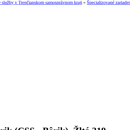
e služby v Trenčianskom samosprávnom kraji
»
Špecializované zariade