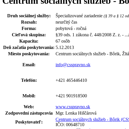
Centrum sociálnych služieb - Bô
Druh sociálnej služby:
Špecializované zariadenie
(§ 39 a § 12 od
Rozsah:
neurčitý čas
Forma:
pobytová - ročná
Cieľová skupina:
§39 ods. 1 zákona č. 448/2008 Z. z. - ..
Kapacita:
67 osôb
Deň začatia poskytovania:
5.12.2013
Miesto poskytovania:
Centrum sociálnych služieb - Bôrik, Žlt
Email:
info@csspravno.sk
Telefón:
+421 465446410
Mobil:
+421 901918500
Web:
www.csspravno.sk
Zodpovední zástupcovia
Mgr. Lenka Hiščárová
Centrum sociálnych služieb - Bôrik (CS
Poskytovateľ:
IČO: 00648710