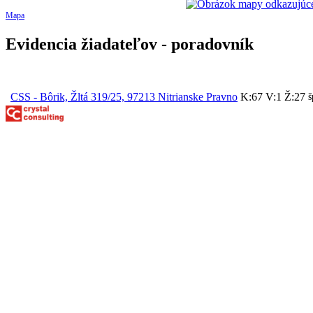
Mapa
Evidencia žiadateľov - poradovník
CSS - Bôrik, Žltá 319/25, 97213 Nitrianske Pravno
K:67
V:1
Ž:27
š