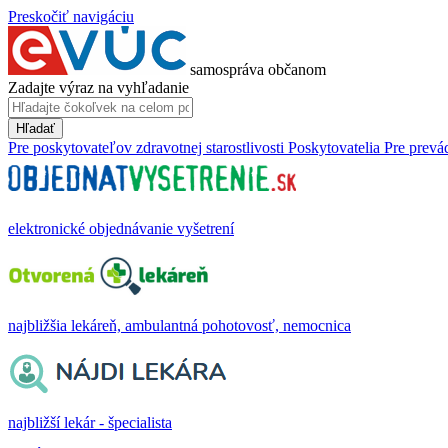
Preskočiť navigáciu
samospráva občanom
Zadajte výraz na vyhľadanie
Hľadať
Pre poskytovateľov zdravotnej starostlivosti
Poskytovatelia
Pre prevá
elektronické objednávanie vyšetrení
najbližšia lekáreň, ambulantná pohotovosť, nemocnica
najbližší lekár - špecialista