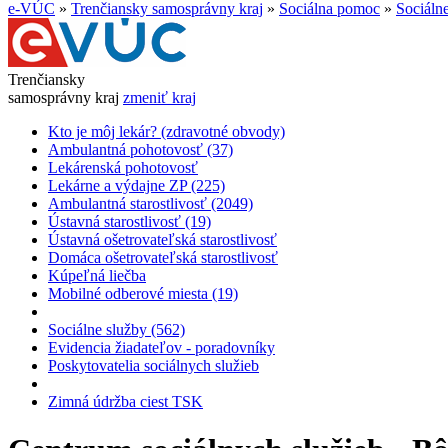
e-VÚC
»
Trenčiansky samosprávny kraj
»
Sociálna pomoc
»
Sociáln
Trenčiansky
samosprávny kraj
zmeniť kraj
Kto je môj lekár? (zdravotné obvody)
Ambulantná pohotovosť (37)
Lekárenská pohotovosť
Lekárne a výdajne ZP (225)
Ambulantná starostlivosť (2049)
Ústavná starostlivosť (19)
Ústavná ošetrovateľská starostlivosť
Domáca ošetrovateľská starostlivosť
Kúpeľná liečba
Mobilné odberové miesta (19)
Sociálne služby (562)
Evidencia žiadateľov - poradovníky
Poskytovatelia sociálnych služieb
Zimná údržba ciest TSK