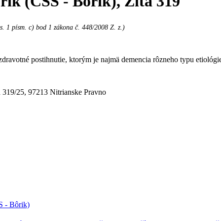
rik (CSS - Bôrik), Žltá 319
s. 1 písm. c) bod 1 zákona č. 448/2008 Z. z.)
.zdravotné postihnutie, ktorým je najmä demencia rôzneho typu etiológi
á 319/25, 97213 Nitrianske Pravno
S - Bôrik)