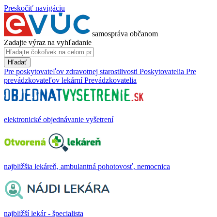
Preskočiť navigáciu
samospráva občanom
Zadajte výraz na vyhľadanie
Hľadať
Pre poskytovateľov zdravotnej starostlivosti
Poskytovatelia
Pre
prevádzkovateľov lekární
Prevádzkovatelia
elektronické objednávanie vyšetrení
najbližšia lekáreň, ambulantná pohotovosť, nemocnica
najbližší lekár - špecialista