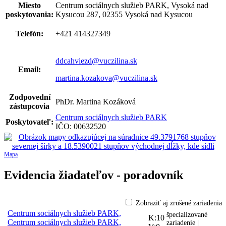
Miesto
Centrum sociálnych služieb PARK, Vysoká nad
poskytovania:
Kysucou 287, 02355 Vysoká nad Kysucou
Telefón:
+421 414327349
ddcahviezd@vuczilina.sk
Email:
martina.kozakova@vuczilina.sk
Zodpovední
PhDr. Martina Kozáková
zástupcovia
Centrum sociálnych služieb PARK
Poskytovateľ:
IČO: 00632520
Mapa
Evidencia žiadateľov - poradovník
Zobraziť aj zrušené zariadenia
Centrum sociálnych služieb PARK,
špecializované
K:10
Centrum sociálnych služieb PARK,
zariadenie
|