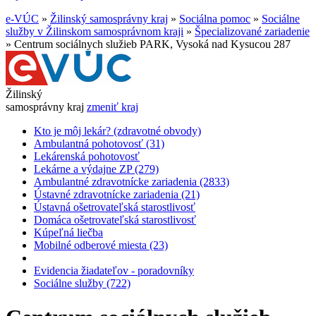
e-VÚC
»
Žilinský samosprávny kraj
»
Sociálna pomoc
»
Sociálne
služby v Žilinskom samosprávnom kraji
»
Špecializované zariadenie
»
Centrum sociálnych služieb PARK, Vysoká nad Kysucou 287
Žilinský
samosprávny kraj
zmeniť kraj
Kto je môj lekár? (zdravotné obvody)
Ambulantná pohotovosť (31)
Lekárenská pohotovosť
Lekárne a výdajne ZP (279)
Ambulantné zdravotnícke zariadenia (2833)
Ústavné zdravotnícke zariadenia (21)
Ústavná ošetrovateľská starostlivosť
Domáca ošetrovateľská starostlivosť
Kúpeľná liečba
Mobilné odberové miesta (23)
Evidencia žiadateľov - poradovníky
Sociálne služby (722)