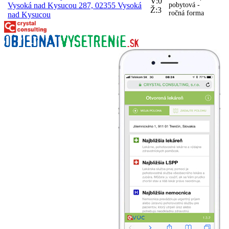
V:0
Vysoká nad Kysucou 287, 02355 Vysoká
pobytová -
Ž:3
ročná forma
nad Kysucou