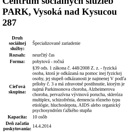
Centrum sociálnych služieb
PARK, Vysoká nad Kysucou
287
Druh
sociálnej
Špecializované zariadenie
služby:
Rozsah:
neurčitý čas
Forma:
pobytová - ročná
§39 ods. 1 zákona č. 448/2008 Z. z. - fyzická
osoba, ktorá je odkázaná na pomoc inej fyzickej
osoby, jej stupeň odkázanosti je najmenej V podľa
prílohy č. 3 a má zdravotné postihnutie, ktorým je
Cieľová
najmä Parkinsonova choroba, Alzheimerova
skupina:
choroba, pervazívna vývinová porucha, skleróza
multiplex, schizofrénia, demencia rôzneho typu
etiológie, hluchoslepota, AIDS alebo organický
psychosyndróm ťažkého stupňa
Kapacita:
10 osôb
Deň začatia
14.4.2014
poskytovania: