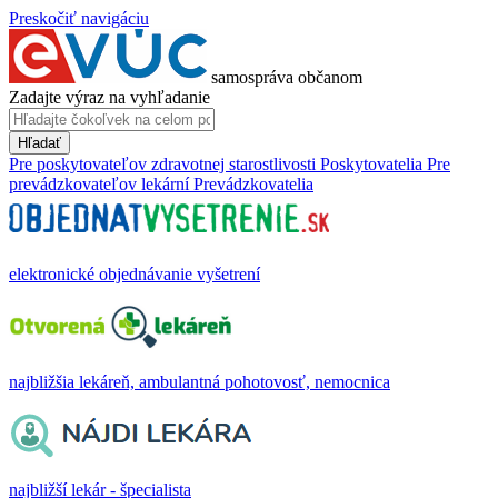
Preskočiť navigáciu
samospráva občanom
Zadajte výraz na vyhľadanie
Hľadať
Pre poskytovateľov zdravotnej starostlivosti
Poskytovatelia
Pre
prevádzkovateľov lekární
Prevádzkovatelia
elektronické objednávanie vyšetrení
najbližšia lekáreň, ambulantná pohotovosť, nemocnica
najbližší lekár - špecialista