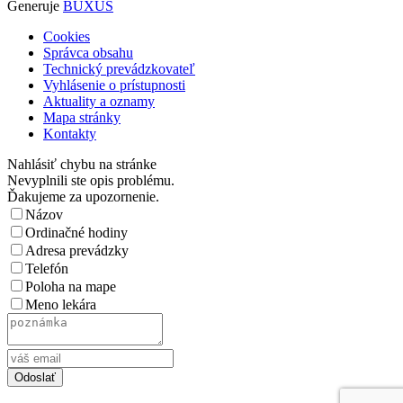
Generuje
BUXUS
Cookies
Správca obsahu
Technický prevádzkovateľ
Vyhlásenie o prístupnosti
Aktuality a oznamy
Mapa stránky
Kontakty
Nahlásiť chybu na stránke
Nevyplnili ste opis problému.
Ďakujeme za upozornenie.
Názov
Ordinačné hodiny
Adresa prevádzky
Telefón
Poloha na mape
Meno lekára