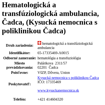
Hematologická a
transfúziologická ambulancia,
Čadca, (Kysucká nemocnica s
poliklinikou Čadca)
hematologická a transfúziologická
Druh zariadenia:
ambulancia
Identifikátor:
65-17335469-A0015
Odborné zameranie:
hematológia a transfuziológia
Miesto
Palárikova 2311
/
57
prevádzkovania:
02201 Čadca
Poisťovne:
VšZP, Dôvera, Union
Kysucká nemocnica s poliklinikou Čadca
IČO: 17335469
Poskytovateľ:
www.kysuckanemocnica.sk
Telefón:
+421 414604320