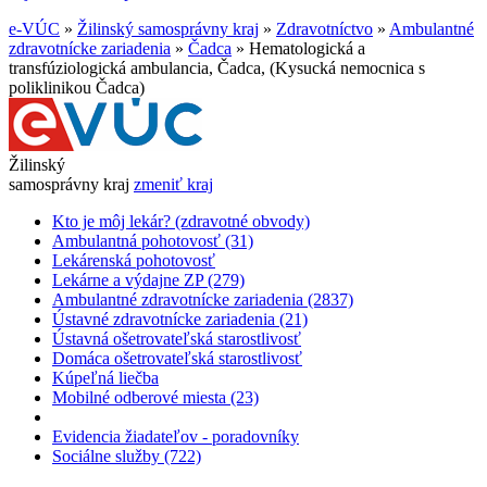
e-VÚC
»
Žilinský samosprávny kraj
»
Zdravotníctvo
»
Ambulantné
zdravotnícke zariadenia
»
Čadca
»
Hematologická a
transfúziologická ambulancia, Čadca, (Kysucká nemocnica s
poliklinikou Čadca)
Žilinský
samosprávny kraj
zmeniť kraj
Kto je môj lekár? (zdravotné obvody)
Ambulantná pohotovosť (31)
Lekárenská pohotovosť
Lekárne a výdajne ZP (279)
Ambulantné zdravotnícke zariadenia (2837)
Ústavné zdravotnícke zariadenia (21)
Ústavná ošetrovateľská starostlivosť
Domáca ošetrovateľská starostlivosť
Kúpeľná liečba
Mobilné odberové miesta (23)
Evidencia žiadateľov - poradovníky
Sociálne služby (722)