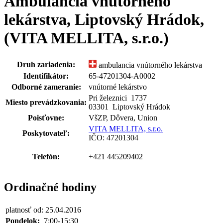
Ambulancia vnútorného
lekárstva, Liptovský Hrádok,
(VITA MELLITA, s.r.o.)
Druh zariadenia:
ambulancia vnútorného lekárstva
Identifikátor:
65-47201304-A0002
Odborné zameranie:
vnútorné lekárstvo
Pri železnici 1737
Miesto prevádzkovania:
03301 Liptovský Hrádok
Poisťovne:
VšZP, Dôvera, Union
VITA MELLITA, s.r.o.
Poskytovateľ:
IČO: 47201304
Telefón:
+421 445209402
Ordinačné hodiny
platnosť od: 25.04.2016
Pondelok:
7:00-15:30