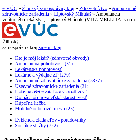
e-VÚC
»
Žilinský samosprávny kraj
»
Zdravotníctvo
»
Ambulantné
zdravotnícke zariadenia
»
Liptovský Mikuláš
»
Ambulancia
vnútorného lekárstva, Liptovský Hrádok, (VITA MELLITA, s.r.o.)
Žilinský
samosprávny kraj
zmeniť kraj
Kto je môj lekár? (zdravotné obvody)
Ambulantná pohotovosť (31)
Lekárenská pohotovosť
Lekárne a výdajne ZP (279)
Ambulantné zdravotnícke zariadenia (2837)
Ústavné zdravotnícke zariadenia (21)
Ústavná ošetrovateľská starostlivosť
Domáca ošetrovateľská starostlivosť
Kúpeľná liečba
Mobilné odberové miesta (23)
Evidencia žiadateľov - poradovníky
Sociálne služby (722)