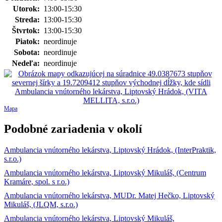
Utorok:
13:00-15:30
Streda:
13:00-15:30
Štvrtok:
13:00-15:30
Piatok:
neordinuje
Sobota:
neordinuje
Nedeľa:
neordinuje
Mapa
Podobné zariadenia v okolí
Ambulancia vnútorného lekárstva, Liptovský Hrádok, (InterPraktik,
s.r.o.)
Ambulancia vnútorného lekárstva, Liptovský Mikuláš, (Centrum
Kramáre, spol. s r.o.)
Ambulancia vnútorného lekárstva, MUDr. Matej Hečko, Liptovský
Mikuláš, (JLQM, s.r.o.)
Ambulancia vnútorného lekárstva, Liptovský Mikuláš,