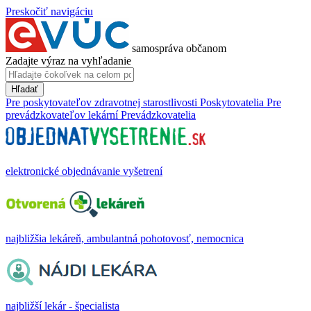
Preskočiť navigáciu
samospráva občanom
Zadajte výraz na vyhľadanie
Hľadať
Pre poskytovateľov zdravotnej starostlivosti
Poskytovatelia
Pre
prevádzkovateľov lekární
Prevádzkovatelia
elektronické objednávanie vyšetrení
najbližšia lekáreň, ambulantná pohotovosť, nemocnica
najbližší lekár - špecialista