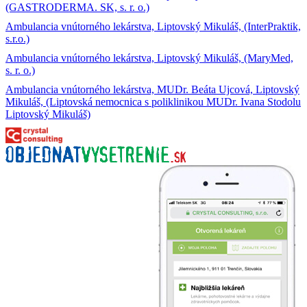
(GASTRODERMA. SK, s. r. o.)
Ambulancia vnútorného lekárstva, Liptovský Mikuláš, (InterPraktik,
s.r.o.)
Ambulancia vnútorného lekárstva, Liptovský Mikuláš, (MaryMed,
s. r. o.)
Ambulancia vnútorného lekárstva, MUDr. Beáta Ujcová, Liptovský
Mikuláš, (Liptovská nemocnica s poliklinikou MUDr. Ivana Stodolu
Liptovský Mikuláš)