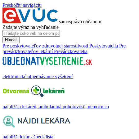
Preskočiť navigáciu
samospráva občanom
Zadajte výraz na vyhľadanie
Hľadať
Pre poskytovateľov zdravotnej starostlivosti
Poskytovatelia
Pre
prevádzkovateľov lekární
Prevádzkovatelia
elektronické objednávanie vyšetrení
najbližšia lekáreň, ambulantná pohotovosť, nemocnica
najbližší lekár - špecialista