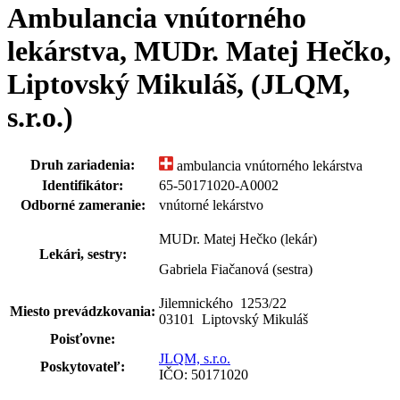
Ambulancia vnútorného
lekárstva, MUDr. Matej Hečko,
Liptovský Mikuláš, (JLQM,
s.r.o.)
Druh zariadenia:
ambulancia vnútorného lekárstva
Identifikátor:
65-50171020-A0002
Odborné zameranie:
vnútorné lekárstvo
MUDr. Matej Hečko (lekár)
Lekári, sestry:
Gabriela Fiačanová (sestra)
Jilemnického 1253
/
22
Miesto prevádzkovania:
03101 Liptovský Mikuláš
Poisťovne:
JLQM, s.r.o.
Poskytovateľ:
IČO: 50171020