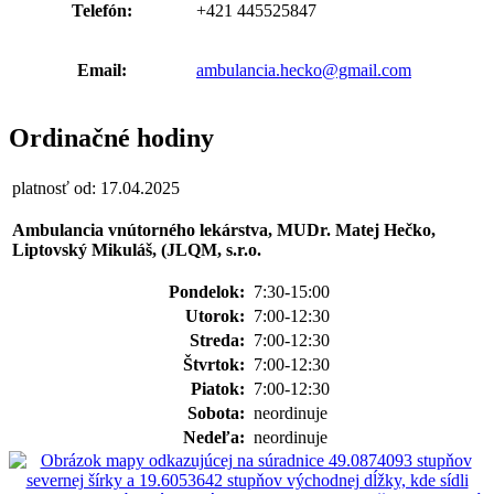
Telefón:
+421 445525847
Email:
ambulancia.hecko@gmail.com
Ordinačné hodiny
platnosť od: 17.04.2025
Ambulancia vnútorného lekárstva, MUDr. Matej Hečko,
Liptovský Mikuláš, (JLQM, s.r.o.
Pondelok:
7:30-15:00
Utorok:
7:00-12:30
Streda:
7:00-12:30
Štvrtok:
7:00-12:30
Piatok:
7:00-12:30
Sobota:
neordinuje
Nedeľa:
neordinuje