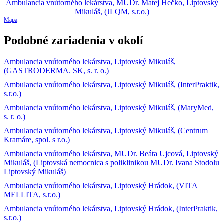
Mapa
Podobné zariadenia v okolí
Ambulancia vnútorného lekárstva, Liptovský Mikuláš,
(GASTRODERMA. SK, s. r. o.)
Ambulancia vnútorného lekárstva, Liptovský Mikuláš, (InterPraktik,
s.r.o.)
Ambulancia vnútorného lekárstva, Liptovský Mikuláš, (MaryMed,
s. r. o.)
Ambulancia vnútorného lekárstva, Liptovský Mikuláš, (Centrum
Kramáre, spol. s r.o.)
Ambulancia vnútorného lekárstva, MUDr. Beáta Ujcová, Liptovský
Mikuláš, (Liptovská nemocnica s poliklinikou MUDr. Ivana Stodolu
Liptovský Mikuláš)
Ambulancia vnútorného lekárstva, Liptovský Hrádok, (VITA
MELLITA, s.r.o.)
Ambulancia vnútorného lekárstva, Liptovský Hrádok, (InterPraktik,
s.r.o.)