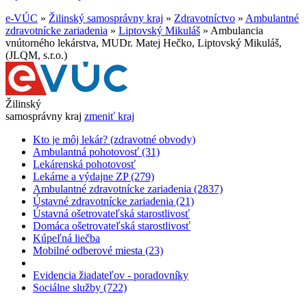
e-VÚC
»
Žilinský samosprávny kraj
»
Zdravotníctvo
»
Ambulantné
zdravotnícke zariadenia
»
Liptovský Mikuláš
»
Ambulancia
vnútorného lekárstva, MUDr. Matej Hečko, Liptovský Mikuláš,
(JLQM, s.r.o.)
Žilinský
samosprávny kraj
zmeniť kraj
Kto je môj lekár? (zdravotné obvody)
Ambulantná pohotovosť (31)
Lekárenská pohotovosť
Lekárne a výdajne ZP (279)
Ambulantné zdravotnícke zariadenia (2837)
Ústavné zdravotnícke zariadenia (21)
Ústavná ošetrovateľská starostlivosť
Domáca ošetrovateľská starostlivosť
Kúpeľná liečba
Mobilné odberové miesta (23)
Evidencia žiadateľov - poradovníky
Sociálne služby (722)