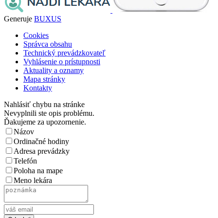
Generuje
BUXUS
Cookies
Správca obsahu
Technický prevádzkovateľ
Vyhlásenie o prístupnosti
Aktuality a oznamy
Mapa stránky
Kontakty
Nahlásiť chybu na stránke
Nevyplnili ste opis problému.
Ďakujeme za upozornenie.
Názov
Ordinačné hodiny
Adresa prevádzky
Telefón
Poloha na mape
Meno lekára