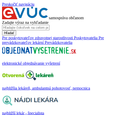
Preskočiť navigáciu
samospráva občanom
Zadajte výraz na vyhľadanie
Hľadať
Pre poskytovateľov zdravotnej starostlivosti
Poskytovatelia
Pre
prevádzkovateľov lekární
Prevádzkovatelia
elektronické objednávanie vyšetrení
najbližšia lekáreň, ambulantná pohotovosť, nemocnica
najbližší lekár - špecialista