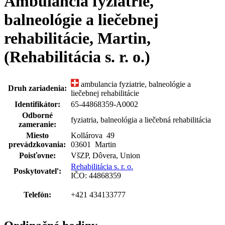
Ambulancia fyziatrie,
balneológie a liečebnej
rehabilitácie, Martin,
(Rehabilitácia s. r. o.)
ambulancia fyziatrie, balneológie a
Druh zariadenia:
liečebnej rehabilitácie
Identifikátor:
65-44868359-A0002
Odborné
fyziatria, balneológia a liečebná rehabilitácia
zameranie:
Miesto
Kollárova
49
prevádzkovania:
03601 Martin
Poisťovne:
VšZP, Dôvera, Union
Rehabilitácia s. r. o.
Poskytovateľ:
IČO: 44868359
Telefón:
+421 434133777