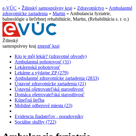
e-VÚC
»
Žilinský samosprávny kraj
»
Zdravotníctvo
»
Ambulantné
zdravotnícke zariadenia
»
Martin
»
Ambulancia fyziatrie,
balneológie a liečebnej rehabilitácie, Martin, (Rehabilitácia s. r. o.)
Žilinský
samosprávny kraj
zmeniť kraj
Kto je môj lekár? (zdravotné obvody)
Ambulantná pohotovosť (31)
Lekárenská pohotovosť
Lekárne a výdajne ZP (279)
Ambulantné zdravotnícke zariadenia (2833)
Ústavné zdravotnícke zariadenia (21)
Ústavná ošetrovateľská starostlivosť
Domáca ošetrovateľská starostlivosť
Kúpeľná liečba
Mobilné odberové miesta (23)
Evidencia žiadateľov - poradovníky
Sociálne služby (722)