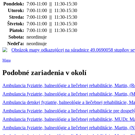
Pondelok:
7:00-11:00
||
11:30-15:30
Utorok:
7:00-11:00
||
11:30-15:30
Streda:
7:00-11:00
||
11:30-15:30
Štvrtok:
7:00-11:00
||
11:30-15:30
Piatok:
7:00-11:00
||
11:30-15:30
Sobota:
neordinuje
Nedeľa:
neordinuje
Mapa
Podobné zariadenia v okolí
Ambulancia fyziatrie, balneológie a liečebnej rehabilitácie, Martin, (R
Ambulancia fyziatrie, balneológie a liečebnej rehabilitácie, Martin, (Ma
Ambulancia detskej fyziatrie, balneológie a liečebnej rehabilitácie, M
Ambulancia fyziatrie, balneológie a liečebnej rehabilitácie pre dospe
Ambulancia fyziatrie, balneológie a liečebnej rehabilitácie, MUDr. Mar
Ambulancia fyziatrie, balneológie a liečebnej rehabilitácie, Mart