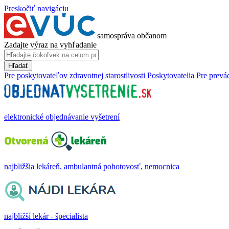
Preskočiť navigáciu
samospráva občanom
Zadajte výraz na vyhľadanie
Hľadať
Pre poskytovateľov zdravotnej starostlivosti
Poskytovatelia
Pre prevá
elektronické objednávanie vyšetrení
najbližšia lekáreň, ambulantná pohotovosť, nemocnica
najbližší lekár - špecialista