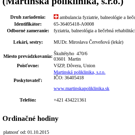
(Martinská poliklinika, s.r.o.)
Druh zariadenia:
ambulancia fyziatrie, balneológie a lieče
Identifikátor:
65-36405418-A0008
Odborné zameranie:
fyziatria, balneológia a liečebná rehabilitác
Lekári, sestry:
MUDr. Miroslava Červeňová (lekár)
Škultétyho 470
/
6
Miesto prevádzkovania:
03601 Martin
Poisťovne:
VšZP, Dôvera, Union
Martinská poliklinika, s.r.o.
IČO: 36405418
Poskytovateľ:
www.martinskapoliklinika.sk
Telefón:
+421 434221361
Ordinačné hodiny
platnosť od: 01.10.2015