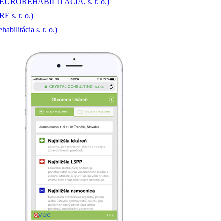
in, (NEUROREHABILITÁCIA, s. r. o.)
E s. r. o.)
abilitácia s. r. o.)