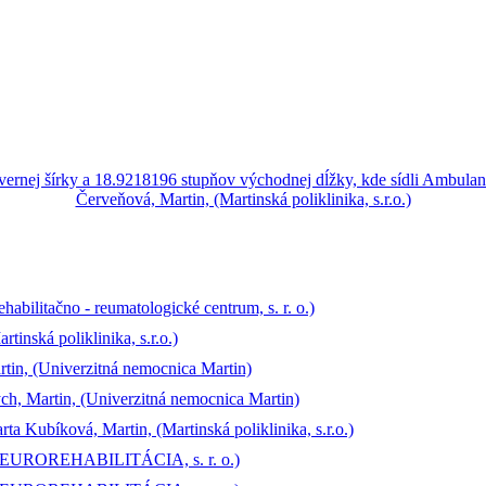
ehabilitačno - reumatologické centrum, s. r. o.)
rtinská poliklinika, s.r.o.)
artin, (Univerzitná nemocnica Martin)
lých, Martin, (Univerzitná nemocnica Martin)
ta Kubíková, Martin, (Martinská poliklinika, s.r.o.)
in, (NEUROREHABILITÁCIA, s. r. o.)