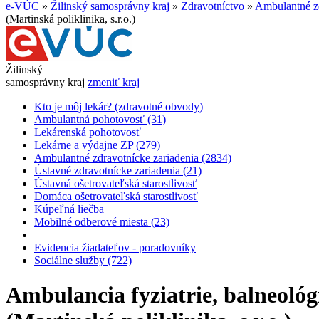
e-VÚC
»
Žilinský samosprávny kraj
»
Zdravotníctvo
»
Ambulantné zd
(Martinská poliklinika, s.r.o.)
Žilinský
samosprávny kraj
zmeniť kraj
Kto je môj lekár? (zdravotné obvody)
Ambulantná pohotovosť (31)
Lekárenská pohotovosť
Lekárne a výdajne ZP (279)
Ambulantné zdravotnícke zariadenia (2834)
Ústavné zdravotnícke zariadenia (21)
Ústavná ošetrovateľská starostlivosť
Domáca ošetrovateľská starostlivosť
Kúpeľná liečba
Mobilné odberové miesta (23)
Evidencia žiadateľov - poradovníky
Sociálne služby (722)
Ambulancia fyziatrie, balneológ