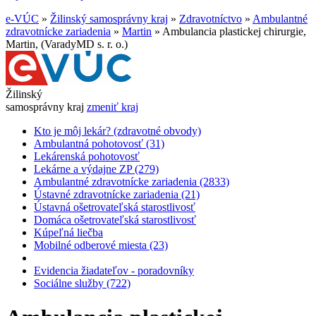
e-VÚC
»
Žilinský samosprávny kraj
»
Zdravotníctvo
»
Ambulantné
zdravotnícke zariadenia
»
Martin
»
Ambulancia plastickej chirurgie,
Martin, (VaradyMD s. r. o.)
Žilinský
samosprávny kraj
zmeniť kraj
Kto je môj lekár? (zdravotné obvody)
Ambulantná pohotovosť (31)
Lekárenská pohotovosť
Lekárne a výdajne ZP (279)
Ambulantné zdravotnícke zariadenia (2833)
Ústavné zdravotnícke zariadenia (21)
Ústavná ošetrovateľská starostlivosť
Domáca ošetrovateľská starostlivosť
Kúpeľná liečba
Mobilné odberové miesta (23)
Evidencia žiadateľov - poradovníky
Sociálne služby (722)