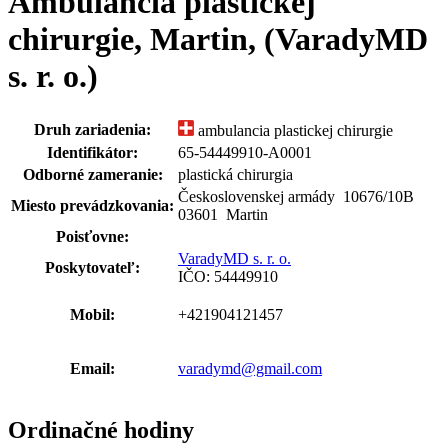
Ambulancia plastickej
chirurgie, Martin, (VaradyMD
s. r. o.)
Druh zariadenia:
ambulancia plastickej chirurgie
Identifikátor:
65-54449910-A0001
Odborné zameranie:
plastická chirurgia
Československej armády 10676
/
10B
Miesto prevádzkovania:
03601 Martin
Poisťovne:
VaradyMD s. r. o.
Poskytovateľ:
IČO: 54449910
Mobil:
+421904121457
Email:
varadymd@gmail.com
Ordinačné hodiny