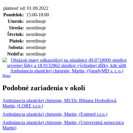
platnosť od: 01.09.2022
Pondelok:
15:00-18:00
Utorok:
neordinuje
Streda:
neordinuje
Štvrtok:
neordinuje
Piatok:
neordinuje
Sobota:
neordinuje
Nedeľa:
neordinuje
Mapa
Podobné zariadenia v okolí
Ambulancia plastickej chirurgie, MUDr. Bibiana Hroboňová,
Martin, (LORE s.r.o.)
Ambulancia plastickej chirurgie, Martin, (Estimed s.r.o.)
Ambulancia plastickej chirurgie, Martin, (Univerzitná nemocnica
Martin)