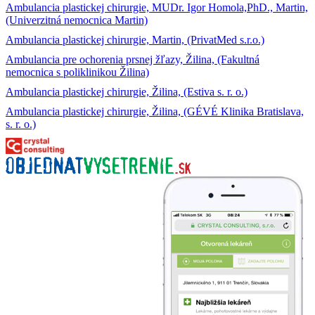
Ambulancia plastickej chirurgie, MUDr. Igor Homola,PhD., Martin,
(Univerzitná nemocnica Martin)
Ambulancia plastickej chirurgie, Martin, (PrivatMed s.r.o.)
Ambulancia pre ochorenia prsnej žľazy, Žilina, (Fakultná
nemocnica s poliklinikou Žilina)
Ambulancia plastickej chirurgie, Žilina, (Estiva s. r. o.)
Ambulancia plastickej chirurgie, Žilina, (GÉVÉ Klinika Bratislava,
s. r. o.)