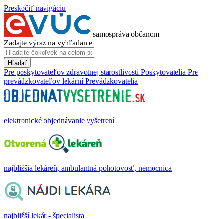
Preskočiť navigáciu
samospráva občanom
Zadajte výraz na vyhľadanie
Hľadať
Pre poskytovateľov zdravotnej starostlivosti
Poskytovatelia
Pre
prevádzkovateľov lekární
Prevádzkovatelia
elektronické objednávanie vyšetrení
najbližšia lekáreň, ambulantná pohotovosť, nemocnica
najbližší lekár - špecialista