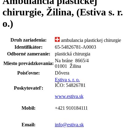
Ambulancia plastickej
chirurgie, Žilina, (Estiva s. r.
o.)
Druh zariadenia:
ambulancia plastickej chirurgie
Identifikátor:
65-54826781-A0003
Odborné zameranie:
plastická chirurgia
Na bráne 8665
/
4
Miesto prevádzkovania:
01001 Žilina
Poisťovne:
Dôvera
Estiva s. r. o.
IČO: 54826781
Poskytovateľ:
www.estiva.sk
Mobil:
+421 910184111
Email:
info@estiva.sk