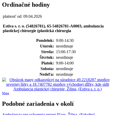
Ordinačné hodiny
platnosť od: 09.04.2026
Estiva s. r. o. (54826781), 65-54826781-A0003, ambulancia
plastickej chirurgie (plastická chirurgia
Pondelok:
9:00-14:30
Utorok:
neordinuje
Streda:
15:00-17:30
Štvrtok:
neordinuje
Piatok:
9:00-14:00
Sobota:
neordinuje
Nedeľa:
neordinuje
Mapa
Podobné zariadenia v okolí
Ambulancia pre ochorenia prsnej žľazy, Žilina, (Fakultná