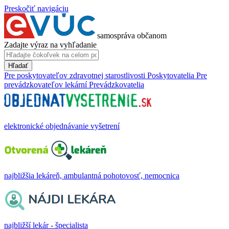
Preskočiť navigáciu
samospráva občanom
Zadajte výraz na vyhľadanie
Hľadať
Pre poskytovateľov zdravotnej starostlivosti
Poskytovatelia
Pre
prevádzkovateľov lekární
Prevádzkovatelia
elektronické objednávanie vyšetrení
najbližšia lekáreň, ambulantná pohotovosť, nemocnica
najbližší lekár - špecialista