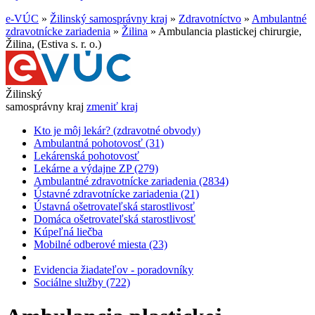
e-VÚC
»
Žilinský samosprávny kraj
»
Zdravotníctvo
»
Ambulantné
zdravotnícke zariadenia
»
Žilina
»
Ambulancia plastickej chirurgie,
Žilina, (Estiva s. r. o.)
Žilinský
samosprávny kraj
zmeniť kraj
Kto je môj lekár? (zdravotné obvody)
Ambulantná pohotovosť (31)
Lekárenská pohotovosť
Lekárne a výdajne ZP (279)
Ambulantné zdravotnícke zariadenia (2834)
Ústavné zdravotnícke zariadenia (21)
Ústavná ošetrovateľská starostlivosť
Domáca ošetrovateľská starostlivosť
Kúpeľná liečba
Mobilné odberové miesta (23)
Evidencia žiadateľov - poradovníky
Sociálne služby (722)