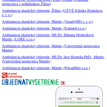
nemocnica s poliklinikou Žilina)
Ambulancia plastickej chirurgie, Žilina, (GÉVÉ Klinika Bratislava,
s. r. o.)
Ambulancia plastickej chirurgie, Martin, (VaradyMD s. r. o.)
Ambulancia plastickej chirurgie, Martin, (Estimed s.r.o.)
Ambulancia plastickej chirurgie, MUDr. Bibiana Hroboňová,
Martin, (LORE s.r.o.)
Ambulancia plastickej chirurgie, Martin, (Univerzitná nemocnica
Martin)
Ambulancia plastickej chirurgie, MUDr. Igor Homola,PhD., Martin,
(Univerzitná nemocnica Martin)
Ambulancia plastickej chirurgie, Martin, (PrivatMed s.r.o.)