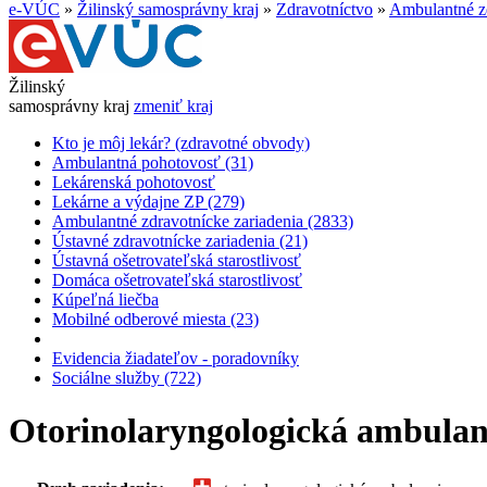
e-VÚC
»
Žilinský samosprávny kraj
»
Zdravotníctvo
»
Ambulantné zd
Žilinský
samosprávny kraj
zmeniť kraj
Kto je môj lekár? (zdravotné obvody)
Ambulantná pohotovosť (31)
Lekárenská pohotovosť
Lekárne a výdajne ZP (279)
Ambulantné zdravotnícke zariadenia (2833)
Ústavné zdravotnícke zariadenia (21)
Ústavná ošetrovateľská starostlivosť
Domáca ošetrovateľská starostlivosť
Kúpeľná liečba
Mobilné odberové miesta (23)
Evidencia žiadateľov - poradovníky
Sociálne služby (722)
Otorinolaryngologická ambulan