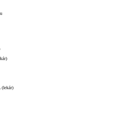
ku
)
kár)
(lekár)