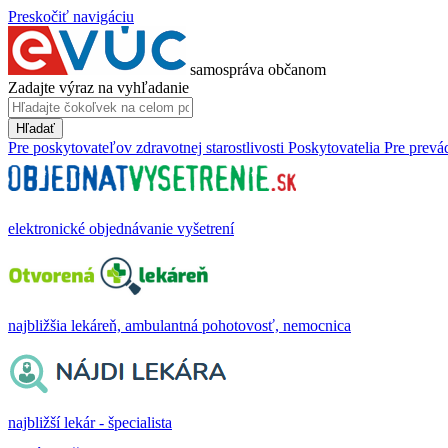
Preskočiť navigáciu
samospráva občanom
Zadajte výraz na vyhľadanie
Hľadať
Pre poskytovateľov zdravotnej starostlivosti
Poskytovatelia
Pre prevá
elektronické objednávanie vyšetrení
najbližšia lekáreň, ambulantná pohotovosť, nemocnica
najbližší lekár - špecialista