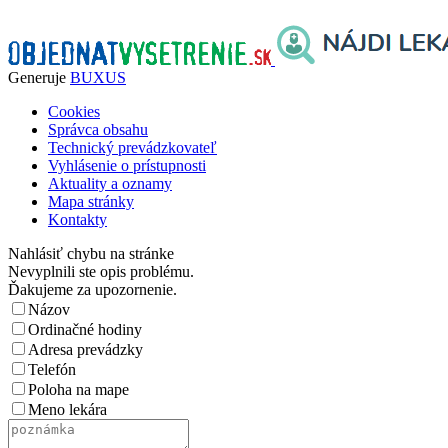
Generuje
BUXUS
Cookies
Správca obsahu
Technický prevádzkovateľ
Vyhlásenie o prístupnosti
Aktuality a oznamy
Mapa stránky
Kontakty
Nahlásiť chybu na stránke
Nevyplnili ste opis problému.
Ďakujeme za upozornenie.
Názov
Ordinačné hodiny
Adresa prevádzky
Telefón
Poloha na mape
Meno lekára