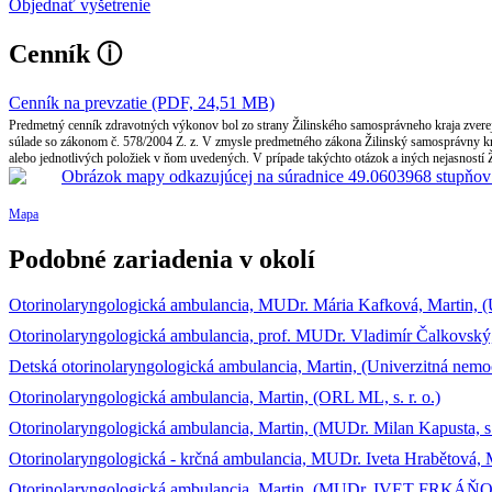
Objednať vyšetrenie
Cenník
ⓘ
Cenník na prevzatie (PDF, 24,51 MB)
Predmetný cenník zdravotných výkonov bol zo strany Žilinského samosprávneho kraja zverej
súlade so zákonom č. 578/2004 Z. z. V zmysle predmetného zákona Žilinský samosprávny kra
alebo jednotlivých položiek v ňom uvedených. V prípade takýchto otázok a iných nejasností 
Mapa
Podobné zariadenia v okolí
Otorinolaryngologická ambulancia, MUDr. Mária Kafková, Martin, (
Otorinolaryngologická ambulancia, prof. MUDr. Vladimír Čalkovský,
Detská otorinolaryngologická ambulancia, Martin, (Univerzitná nemo
Otorinolaryngologická ambulancia, Martin, (ORL ML, s. r. o.)
Otorinolaryngologická ambulancia, Martin, (MUDr. Milan Kapusta, s. 
Otorinolaryngologická - krčná ambulancia, MUDr. Iveta Hrabětová, Marti
Otorinolaryngologická ambulancia, Martin, (MUDr. IVET FRKÁŇOVÁ