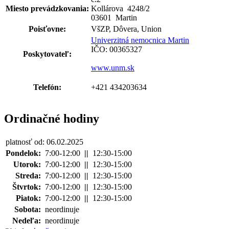
Miesto prevádzkovania:
Kollárova 4248
/
2
03601 Martin
Poisťovne:
VšZP, Dôvera, Union
Univerzitná nemocnica Martin
IČO: 00365327
Poskytovateľ:
www.unm.sk
Telefón:
+421 434203634
Ordinačné hodiny
platnosť od: 06.02.2025
Pondelok:
7:00-12:00
||
12:30-15:00
Utorok:
7:00-12:00
||
12:30-15:00
Streda:
7:00-12:00
||
12:30-15:00
Štvrtok:
7:00-12:00
||
12:30-15:00
Piatok:
7:00-12:00
||
12:30-15:00
Sobota:
neordinuje
Nedeľa:
neordinuje