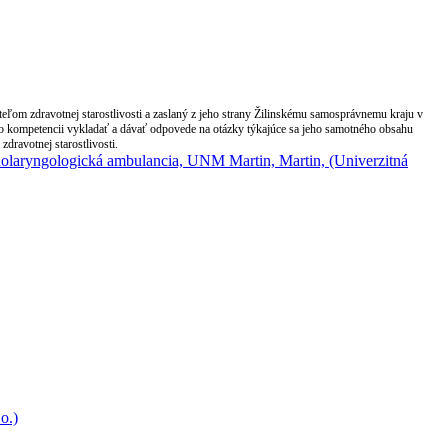
ľom zdravotnej starostlivosti a zaslaný z jeho strany Žilinskému samosprávnemu kraju v
ho kompetencii vykladať a dávať odpovede na otázky týkajúce sa jeho samotného obsahu
dravotnej starostlivosti.
o.)