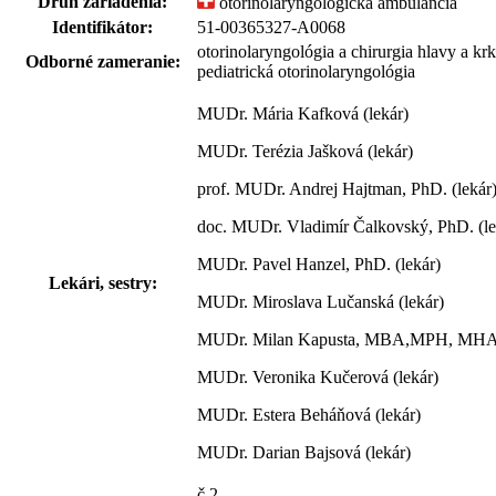
Druh zariadenia:
otorinolaryngologická ambulancia
Identifikátor:
51-00365327-A0068
otorinolaryngológia a chirurgia hlavy a kr
Odborné zameranie:
pediatrická otorinolaryngológia
MUDr. Mária Kafková (lekár)
MUDr. Terézia Jašková (lekár)
prof. MUDr. Andrej Hajtman, PhD. (lekár
doc. MUDr. Vladimír Čalkovský, PhD. (le
MUDr. Pavel Hanzel, PhD. (lekár)
Lekári, sestry:
MUDr. Miroslava Lučanská (lekár)
MUDr. Milan Kapusta, MBA,MPH, MHA 
MUDr. Veronika Kučerová (lekár)
MUDr. Estera Beháňová (lekár)
MUDr. Darian Bajsová (lekár)
č.2