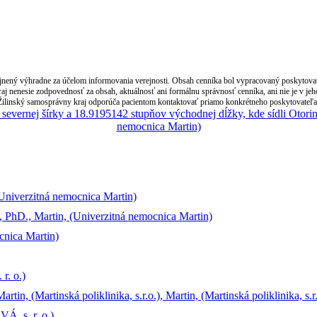
nený výhradne za účelom informovania verejnosti. Obsah cenníka bol vypracovaný poskytovate
j nenesie zodpovednosť za obsah, aktuálnosť ani formálnu správnosť cenníka, ani nie je v je
Žilinský samosprávny kraj odporúča pacientom kontaktovať priamo konkrétneho poskytovateľa z
Univerzitná nemocnica Martin)
 PhD., Martin, (Univerzitná nemocnica Martin)
cnica Martin)
r. o.)
n, (Martinská poliklinika, s.r.o.), Martin, (Martinská poliklinika, s.r.
, s. r. o.)