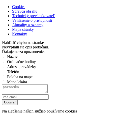
Cookies
Správca obsahu
Technický prevádzkovateľ
Vyhlásenie o prístupnosti
Aktuality a oznamy
Mapa stránky
Kontakty
Nahlásiť chybu na stránke
Nevyplnili ste opis problému.
Ďakujeme za upozornenie.
Názov
Ordinačné hodiny
Adresa prevádzky
Telefón
Poloha na mape
Meno lekára
Na zlepšenie našich služieb používame cookies