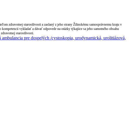
ľom zdravotnej starostlivosti a zaslaný z jeho strany Žilinskému samosprávnemu kraju v
ho kompetencii vykladať a dávať odpovede na otázky týkajúce sa jeho samotného obsahu
dravotnej starostlivosti.