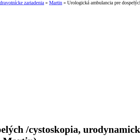
ravotnícke zariadenia
»
Martin
»
Urologická ambulancia pre dospelých
lých /cystoskopia, urodynamická,