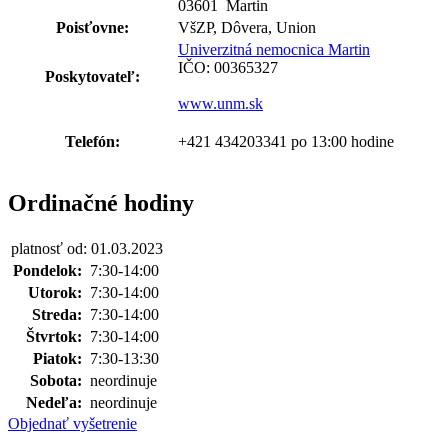
03601 Martin
Poisťovne:
VšZP, Dôvera, Union
Univerzitná nemocnica Martin
IČO: 00365327
Poskytovateľ:
www.unm.sk
Telefón:
+421 434203341 po 13:00 hodine
Ordinačné hodiny
platnosť od: 01.03.2023
Pondelok:
7:30-14:00
Utorok:
7:30-14:00
Streda:
7:30-14:00
Štvrtok:
7:30-14:00
Piatok:
7:30-13:30
Sobota:
neordinuje
Nedeľa:
neordinuje
Objednať vyšetrenie