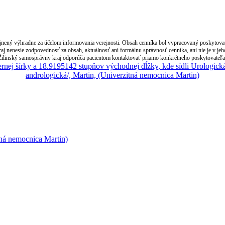
nený výhradne za účelom informovania verejnosti. Obsah cenníka bol vypracovaný poskytovate
j nenesie zodpovednosť za obsah, aktuálnosť ani formálnu správnosť cenníka, ani nie je v je
Žilinský samosprávny kraj odporúča pacientom kontaktovať priamo konkrétneho poskytovateľa z
tná nemocnica Martin)