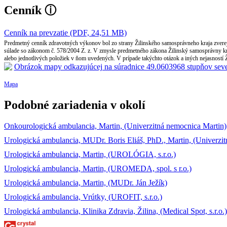
Cenník
ⓘ
Cenník na prevzatie (PDF, 24,51 MB)
Predmetný cenník zdravotných výkonov bol zo strany Žilinského samosprávneho kraja zverej
súlade so zákonom č. 578/2004 Z. z. V zmysle predmetného zákona Žilinský samosprávny kra
alebo jednotlivých položiek v ňom uvedených. V prípade takýchto otázok a iných nejasností 
Mapa
Podobné zariadenia v okolí
Onkourologická ambulancia, Martin, (Univerzitná nemocnica Martin)
Urologická ambulancia, MUDr. Boris Eliáš, PhD., Martin, (Univerzi
Urologická ambulancia, Martin, (UROLÓGIA, s.r.o.)
Urologická ambulancia, Martin, (UROMEDA, spol. s r.o.)
Urologická ambulancia, Martin, (MUDr. Ján Ježík)
Urologická ambulancia, Vrútky, (UROFIT, s.r.o.)
Urologická ambulancia, Klinika Zdravia, Žilina, (Medical Spot, s.r.o.)