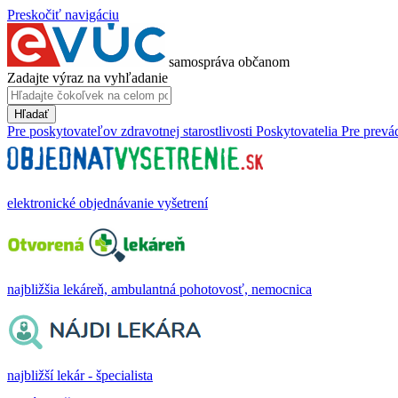
Preskočiť navigáciu
samospráva občanom
Zadajte výraz na vyhľadanie
Hľadať
Pre poskytovateľov zdravotnej starostlivosti
Poskytovatelia
Pre prevá
elektronické objednávanie vyšetrení
najbližšia lekáreň, ambulantná pohotovosť, nemocnica
najbližší lekár - špecialista