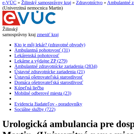
e-VÚC
»
Žilinský samosprávny kraj
»
Zdravotníctvo
»
Ambulantné zd
(Univerzitná nemocnica Martin)
Žilinský
samosprávny kraj
zmeniť kraj
Kto je môj lekár? (zdravotné obvody)
Ambulantná pohotovosť (31)
Lekárenská pohotovosť
Lekárne a výdajne ZP (279)
Ambulantné zdravotnícke zariadenia (2834)
Ústavné zdravotnícke zariadenia (21)
Ústavná ošetrovateľská starostlivosť
Domáca ošetrovateľská starostlivosť
Kúpeľná liečba
Mobilné odberové miesta (23)
Evidencia žiadateľov - poradovníky
Sociálne služby (722)
Urologická ambulancia pre dospe