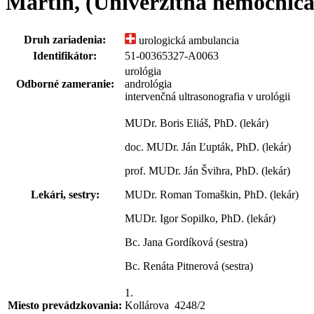
Martin, (Univerzitná nemocnic
Druh zariadenia:
urologická ambulancia
Identifikátor:
51-00365327-A0063
urológia
Odborné zameranie:
andrológia
intervenčná ultrasonografia v urológii
MUDr. Boris Eliáš, PhD. (lekár)
doc. MUDr. Ján Ľupták, PhD. (lekár)
prof. MUDr. Ján Švihra, PhD. (lekár)
Lekári, sestry:
MUDr. Roman Tomaškin, PhD. (lekár)
MUDr. Igor Sopilko, PhD. (lekár)
Bc. Jana Gordíková (sestra)
Bc. Renáta Pitnerová (sestra)
1.
Miesto prevádzkovania:
Kollárova 4248
/
2