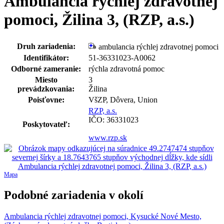
Ambulancia rýchlej zdravotnej
pomoci, Žilina 3, (RZP, a.s.)
Druh zariadenia:
ambulancia rýchlej zdravotnej pomoci
Identifikátor:
51-36331023-A0062
Odborné zameranie:
rýchla zdravotná pomoc
Miesto
3
prevádzkovania:
Žilina
Poisťovne:
VšZP, Dôvera, Union
RZP, a.s.
IČO: 36331023
Poskytovateľ:
www.rzp.sk
Mapa
Podobné zariadenia v okolí
Ambulancia rýchlej zdravotnej pomoci, Kysucké Nové Mesto,