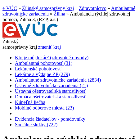
e-VÚC
»
Žilinský samosprávny kraj
»
Zdravotníctvo
»
Ambulantné
zdravotnícke zariadenia
»
Žilina
»
Ambulancia rýchlej zdravotnej
pomoci, Žilina 3, (RZP, a.s.)
Žilinský
samosprávny kraj
zmeniť kraj
Kto je môj lekár? (zdravotné obvody)
Ambulantná pohotovosť (31)
Lekárenská pohotovosť
Lekárne a výdajne ZP (279)
Ambulantné zdravotnícke zariadenia (2834)
Ústavné zdravotnícke zariadenia (21)
Ústavná ošetrovateľská starostlivosť
Domáca ošetrovateľská starostlivosť
Kúpeľná liečba
Mobilné odberové miesta (23)
Evidencia žiadateľov - poradovníky
Sociálne služby (722)