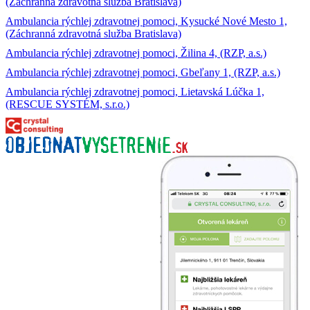
(Záchranná zdravotná služba Bratislava)
Ambulancia rýchlej zdravotnej pomoci, Kysucké Nové Mesto 1,
(Záchranná zdravotná služba Bratislava)
Ambulancia rýchlej zdravotnej pomoci, Žilina 4, (RZP, a.s.)
Ambulancia rýchlej zdravotnej pomoci, Gbeľany 1, (RZP, a.s.)
Ambulancia rýchlej zdravotnej pomoci, Lietavská Lúčka 1,
(RESCUE SYSTÉM, s.r.o.)