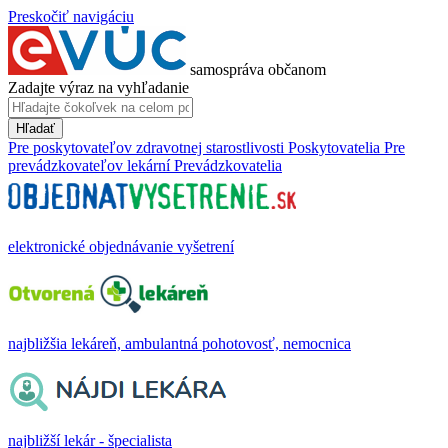
Preskočiť navigáciu
samospráva občanom
Zadajte výraz na vyhľadanie
Hľadať
Pre poskytovateľov zdravotnej starostlivosti
Poskytovatelia
Pre
prevádzkovateľov lekární
Prevádzkovatelia
elektronické objednávanie vyšetrení
najbližšia lekáreň, ambulantná pohotovosť, nemocnica
najbližší lekár - špecialista