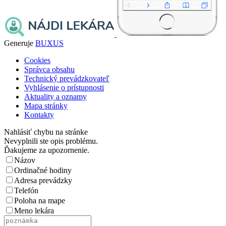
Generuje
BUXUS
Cookies
Správca obsahu
Technický prevádzkovateľ
Vyhlásenie o prístupnosti
Aktuality a oznamy
Mapa stránky
Kontakty
Nahlásiť chybu na stránke
Nevyplnili ste opis problému.
Ďakujeme za upozornenie.
Názov
Ordinačné hodiny
Adresa prevádzky
Telefón
Poloha na mape
Meno lekára