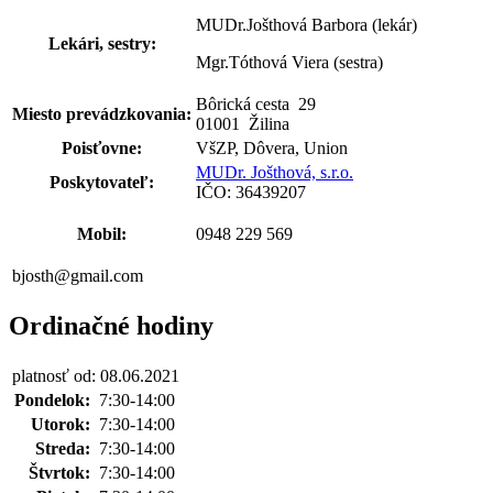
MUDr.Jošthová Barbora (lekár)
Lekári, sestry:
Mgr.Tóthová Viera (sestra)
Bôrická cesta
29
Miesto prevádzkovania:
01001 Žilina
Poisťovne:
VšZP, Dôvera, Union
MUDr. Jošthová, s.r.o.
Poskytovateľ:
IČO: 36439207
Mobil:
0948 229 569
bjosth@gmail.com
Ordinačné hodiny
platnosť od: 08.06.2021
Pondelok:
7:30-14:00
Utorok:
7:30-14:00
Streda:
7:30-14:00
Štvrtok:
7:30-14:00