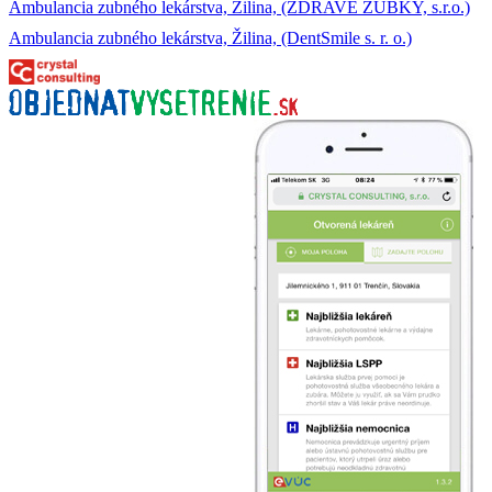
Ambulancia zubného lekárstva, Žilina, (ZDRAVÉ ZÚBKY, s.r.o.)
Ambulancia zubného lekárstva, Žilina, (DentSmile s. r. o.)