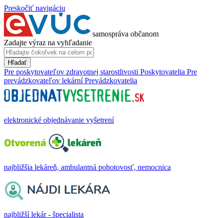
Preskočiť navigáciu
samospráva občanom
Zadajte výraz na vyhľadanie
Hľadať
Pre poskytovateľov zdravotnej starostlivosti
Poskytovatelia
Pre
prevádzkovateľov lekární
Prevádzkovatelia
elektronické objednávanie vyšetrení
najbližšia lekáreň, ambulantná pohotovosť, nemocnica
najbližší lekár - špecialista