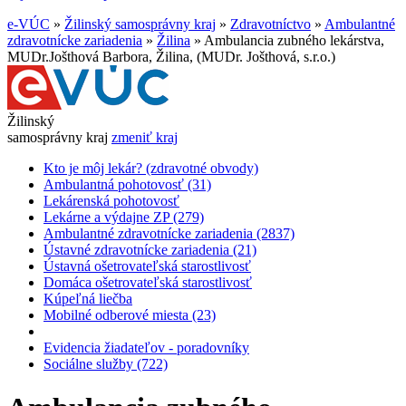
e-VÚC
»
Žilinský samosprávny kraj
»
Zdravotníctvo
»
Ambulantné
zdravotnícke zariadenia
»
Žilina
»
Ambulancia zubného lekárstva,
MUDr.Jošthová Barbora, Žilina, (MUDr. Jošthová, s.r.o.)
Žilinský
samosprávny kraj
zmeniť kraj
Kto je môj lekár? (zdravotné obvody)
Ambulantná pohotovosť (31)
Lekárenská pohotovosť
Lekárne a výdajne ZP (279)
Ambulantné zdravotnícke zariadenia (2837)
Ústavné zdravotnícke zariadenia (21)
Ústavná ošetrovateľská starostlivosť
Domáca ošetrovateľská starostlivosť
Kúpeľná liečba
Mobilné odberové miesta (23)
Evidencia žiadateľov - poradovníky
Sociálne služby (722)