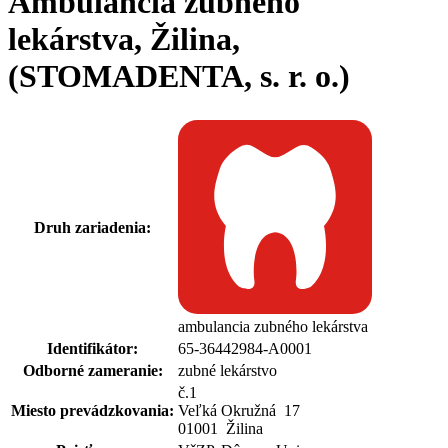
Ambulancia zubného
lekárstva, Žilina,
(STOMADENTA, s. r. o.)
Druh zariadenia:
ambulancia zubného lekárstva
Identifikátor:
65-36442984-A0001
Odborné zameranie:
zubné lekárstvo
č.1
Miesto prevádzkovania:
Veľká Okružná 17
01001 Žilina