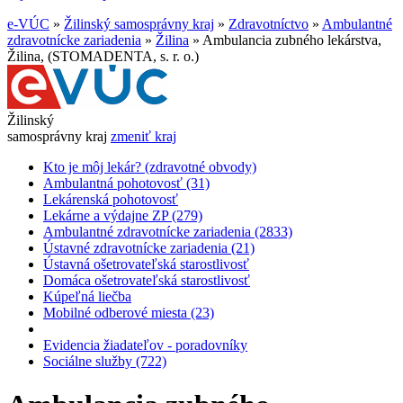
e-VÚC
»
Žilinský samosprávny kraj
»
Zdravotníctvo
»
Ambulantné
zdravotnícke zariadenia
»
Žilina
»
Ambulancia zubného lekárstva,
Žilina, (STOMADENTA, s. r. o.)
Žilinský
samosprávny kraj
zmeniť kraj
Kto je môj lekár? (zdravotné obvody)
Ambulantná pohotovosť (31)
Lekárenská pohotovosť
Lekárne a výdajne ZP (279)
Ambulantné zdravotnícke zariadenia (2833)
Ústavné zdravotnícke zariadenia (21)
Ústavná ošetrovateľská starostlivosť
Domáca ošetrovateľská starostlivosť
Kúpeľná liečba
Mobilné odberové miesta (23)
Evidencia žiadateľov - poradovníky
Sociálne služby (722)