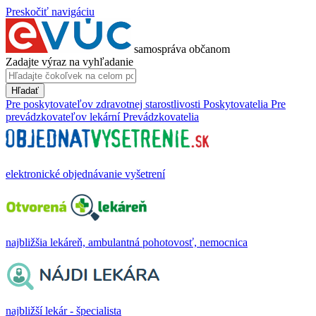
Preskočiť navigáciu
samospráva občanom
Zadajte výraz na vyhľadanie
Hľadať
Pre poskytovateľov zdravotnej starostlivosti
Poskytovatelia
Pre
prevádzkovateľov lekární
Prevádzkovatelia
elektronické objednávanie vyšetrení
najbližšia lekáreň, ambulantná pohotovosť, nemocnica
najbližší lekár - špecialista