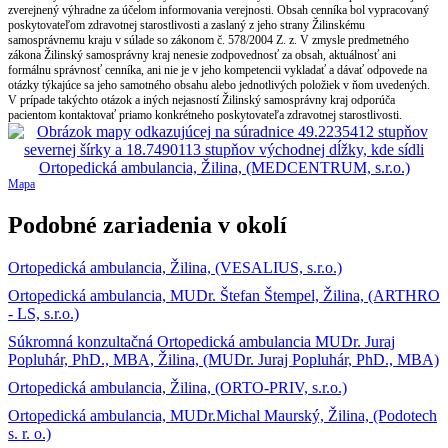
zverejnený výhradne za účelom informovania verejnosti. Obsah cenníka bol vypracovaný
poskytovateľom zdravotnej starostlivosti a zaslaný z jeho strany Žilinskému
samosprávnemu kraju v súlade so zákonom č. 578/2004 Z. z. V zmysle predmetného
zákona Žilinský samosprávny kraj nenesie zodpovednosť za obsah, aktuálnosť ani
formálnu správnosť cenníka, ani nie je v jeho kompetencii vykladať a dávať odpovede na
otázky týkajúce sa jeho samotného obsahu alebo jednotlivých položiek v ňom uvedených.
V prípade takýchto otázok a iných nejasností Žilinský samosprávny kraj odporúča
pacientom kontaktovať priamo konkrétneho poskytovateľa zdravotnej starostlivosti.
Mapa
Podobné zariadenia v okolí
Ortopedická ambulancia, Žilina, (VESALIUS, s.r.o.)
Ortopedická ambulancia, MUDr. Štefan Štempel, Žilina, (ARTHRO
- LS, s.r.o.)
Súkromná konzultačná Ortopedická ambulancia MUDr. Juraj
Popluhár, PhD., MBA, Žilina, (MUDr. Juraj Popluhár, PhD., MBA)
Ortopedická ambulancia, Žilina, (ORTO-PRIV, s.r.o.)
Ortopedická ambulancia, MUDr.Michal Maurský, Žilina, (Podotech
s. r. o.)