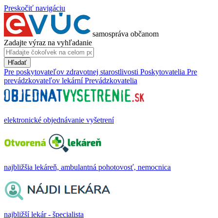
Preskočiť navigáciu
samospráva občanom
Zadajte výraz na vyhľadanie
Hľadať
Pre poskytovateľov zdravotnej starostlivosti
Poskytovatelia
Pre
prevádzkovateľov lekární
Prevádzkovatelia
elektronické objednávanie vyšetrení
najbližšia lekáreň, ambulantná pohotovosť, nemocnica
najbližší lekár - špecialista