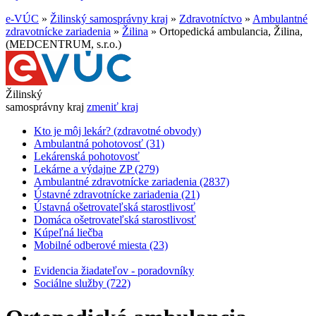
e-VÚC
»
Žilinský samosprávny kraj
»
Zdravotníctvo
»
Ambulantné
zdravotnícke zariadenia
»
Žilina
»
Ortopedická ambulancia, Žilina,
(MEDCENTRUM, s.r.o.)
Žilinský
samosprávny kraj
zmeniť kraj
Kto je môj lekár? (zdravotné obvody)
Ambulantná pohotovosť (31)
Lekárenská pohotovosť
Lekárne a výdajne ZP (279)
Ambulantné zdravotnícke zariadenia (2837)
Ústavné zdravotnícke zariadenia (21)
Ústavná ošetrovateľská starostlivosť
Domáca ošetrovateľská starostlivosť
Kúpeľná liečba
Mobilné odberové miesta (23)
Evidencia žiadateľov - poradovníky
Sociálne služby (722)