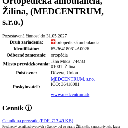
Ortopedická ambulancia,
Žilina, (MEDCENTRUM,
s.r.o.)
Pozastavená činnosť do 31.05.2027
Druh zariadenia:
ortopedická ambulancia
Identifikátor:
65-36418081-A0026
Odborné zameranie:
ortopédia
Jána Milca 744
/
33
Miesto prevádzkovania:
01001 Žilina
Poisťovne:
Dôvera, Union
MEDCENTRUM, s.r.o.
IČO: 36418081
Poskytovateľ:
www.medcentrum.sk
Cenník
ⓘ
Cenník na prevzatie (PDF, 713.49 KB)
Predmetný cenník zdravotných výkonov bol zo strany Žilinského samosprávneho kraja