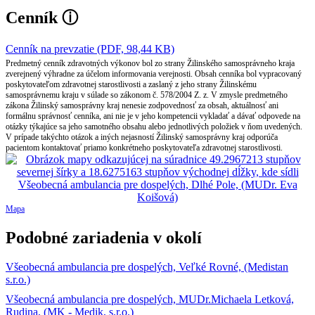
Cenník
ⓘ
Cenník na prevzatie (PDF, 98,44 KB)
Predmetný cenník zdravotných výkonov bol zo strany Žilinského samosprávneho kraja
zverejnený výhradne za účelom informovania verejnosti. Obsah cenníka bol vypracovaný
poskytovateľom zdravotnej starostlivosti a zaslaný z jeho strany Žilinskému
samosprávnemu kraju v súlade so zákonom č. 578/2004 Z. z. V zmysle predmetného
zákona Žilinský samosprávny kraj nenesie zodpovednosť za obsah, aktuálnosť ani
formálnu správnosť cenníka, ani nie je v jeho kompetencii vykladať a dávať odpovede na
otázky týkajúce sa jeho samotného obsahu alebo jednotlivých položiek v ňom uvedených.
V prípade takýchto otázok a iných nejasností Žilinský samosprávny kraj odporúča
pacientom kontaktovať priamo konkrétneho poskytovateľa zdravotnej starostlivosti.
Mapa
Podobné zariadenia v okolí
Všeobecná ambulancia pre dospelých, Veľké Rovné, (Medistan
s.r.o.)
Všeobecná ambulancia pre dospelých, MUDr.Michaela Letková,
Rudina, (MK - Medik, s.r.o.)