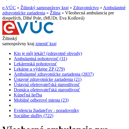
e-VÚC
»
Žilinský samosprávny kraj
»
Zdravotníctvo
»
Ambulantné
zdravotnícke zariadenia
»
Žilina
»
Všeobecná ambulancia pre
dospelých, Dlhé Pole, (MUDr. Eva Koišová)
Žilinský
samosprávny kraj
zmeniť kraj
Kto je môj lekár? (zdravotné obvody)
Ambulantná pohotovosť (31)
Lekárenská pohotovosť
Lekárne a výdajne ZP (279)
Ambulantné zdravotnícke zariadenia (2837)
Ústavné zdravotnícke zariadenia (21)
Ústavná ošetrovateľská starostlivosť
Domáca ošetrovateľská starostlivosť
Kúpeľná liečba
Mobilné odberové miesta (23)
Evidencia žiadateľov - poradovníky
Sociálne služby (722)