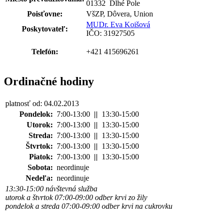
01332 Dlhé Pole
Poisťovne:
VšZP, Dôvera, Union
MUDr. Eva Koišová
Poskytovateľ:
IČO: 31927505
Telefón:
+421 415696261
Ordinačné hodiny
platnosť od: 04.02.2013
Pondelok:
7:00-13:00
||
13:30-15:00
Utorok:
7:00-13:00
||
13:30-15:00
Streda:
7:00-13:00
||
13:30-15:00
Štvrtok:
7:00-13:00
||
13:30-15:00
Piatok:
7:00-13:00
||
13:30-15:00
Sobota:
neordinuje
Nedeľa:
neordinuje
13:30-15:00 návštevná služba
utorok a štvrtok 07:00-09:00 odber krvi zo žily
pondelok a streda 07:00-09:00 odber krvi na cukrovku