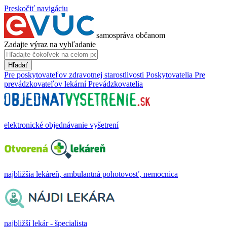
Preskočiť navigáciu
samospráva občanom
Zadajte výraz na vyhľadanie
Hľadať
Pre poskytovateľov zdravotnej starostlivosti
Poskytovatelia
Pre
prevádzkovateľov lekární
Prevádzkovatelia
elektronické objednávanie vyšetrení
najbližšia lekáreň, ambulantná pohotovosť, nemocnica
najbližší lekár - špecialista