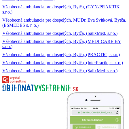
Všeobecná ambulancia pre dospelých, Bytča, (GYN-PRAKTIK
s.r.o.)
Všeobecná ambulancia pre dospelých, MUDr. Eva Svitková, Bytča,
(ESMEDES s. r. o.)
Všeobecná ambulancia pre dospelých, Bytča, (SalixMed, s.r.o.)
Všeobecná ambulancia pre dospelých, Bytča, (MEDI-CARE BY
s.r.o.)
Všeobecná ambulancia pre dospelých, Bytča, (PRACTIC, s.r.o.)
Všeobecná ambulancia pre dospelých, Bytča, (InterPractic, s. r. o.)
Všeobecná ambulancia pre dospelých, Bytča, (SalixMed, s.r.o.)