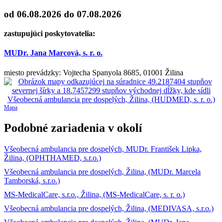
od 06.08.2026
do 07.08.2026
zastupujúci poskytovatelia:
MUDr. Jana Marcová, s. r. o.
miesto prevádzky: Vojtecha Spanyola 8685, 01001 Žilina
Mapa
Podobné zariadenia v okolí
Všeobecná ambulancia pre dospelých, MUDr. František Lipka,
Žilina, (OPHTHAMED, s.r.o.)
Všeobecná ambulancia pre dospelých, Žilina, (MUDr. Marcela
Tamborská, s.r.o.)
MS-MedicalCare, s.r.o., Žilina, (MS-MedicalCare, s. r. o.)
Všeobecná ambulancia pre dospelých, Žilina, (MEDIVASA, s.r.o.)