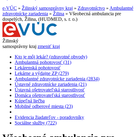
e-VÚC
»
Žilinský samosprávny kraj
»
Zdravotníctvo
»
Ambulantné
zdravotnícke zariadenia
»
Žilina
»
Všeobecná ambulancia pre
dospelých, Žilina, (HUDMED, s. r. o.)
Žilinský
samosprávny kraj
zmeniť kraj
Kto je môj lekár? (zdravotné obvody)
Ambulantná pohotovosť (31)
Lekárenská pohotovosť
Lekárne a výdajne ZP (279)
Ambulantné zdravotnícke zariadenia (2834)
Ústavné zdravotnícke zariadenia (21)
Ústavná ošetrovateľská starostlivosť
Domáca ošetrovateľská starostlivosť
Kúpeľná liečba
Mobilné odberové miesta (23)
Evidencia žiadateľov - poradovníky
Sociálne služby (722)