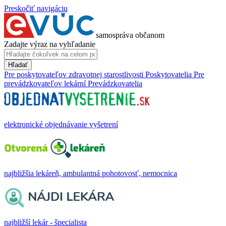
Preskočiť navigáciu
samospráva občanom
Zadajte výraz na vyhľadanie
Hľadať
Pre poskytovateľov zdravotnej starostlivosti
Poskytovatelia
Pre
prevádzkovateľov lekární
Prevádzkovatelia
elektronické objednávanie vyšetrení
najbližšia lekáreň, ambulantná pohotovosť, nemocnica
najbližší lekár - špecialista