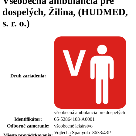
Všeobecná ambulancia pre
dospelých, Žilina, (HUDMED,
s. r. o.)
Druh zariadenia:
všeobecná ambulancia pre dospelých
Identifikátor:
65-52864103-A0001
Odborné zameranie:
všeobecné lekárstvo
Vojtecha Spanyola 8633
/
43P
Miesto prevádzkovania: