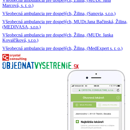
Všeobecná ambulancia pre dospelých, Žilina, (MUDr. Jana
Marcová, s. r. o.)
Všeobecná ambulancia pre dospelých, Žilina, (Sanovia, s.r.o.)
Všeobecná ambulancia pre dospelých, MUDr.Jana Bačinská, Žilina,
(MEDIVASA, s.r.o.)
Všeobecná ambulancia pre dospelých, Žilina, (MUDr. Janka
Kovalčíková, s.r.o.)
Všeobecná ambulancia pre dospelých, Žilina, (MedExpert s. r. o.)