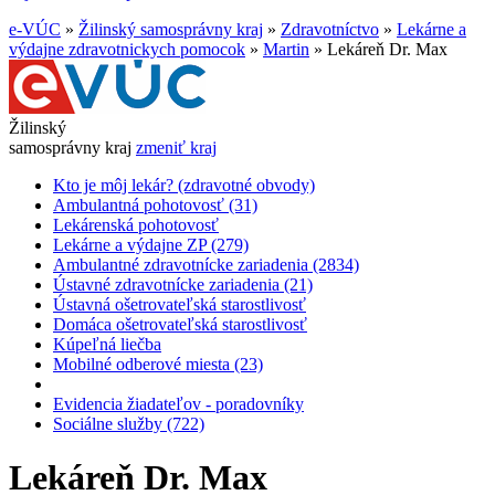
e-VÚC
»
Žilinský samosprávny kraj
»
Zdravotníctvo
»
Lekárne a
výdajne zdravotnickych pomocok
»
Martin
»
Lekáreň Dr. Max
Žilinský
samosprávny kraj
zmeniť kraj
Kto je môj lekár? (zdravotné obvody)
Ambulantná pohotovosť (31)
Lekárenská pohotovosť
Lekárne a výdajne ZP (279)
Ambulantné zdravotnícke zariadenia (2834)
Ústavné zdravotnícke zariadenia (21)
Ústavná ošetrovateľská starostlivosť
Domáca ošetrovateľská starostlivosť
Kúpeľná liečba
Mobilné odberové miesta (23)
Evidencia žiadateľov - poradovníky
Sociálne služby (722)
Lekáreň Dr. Max