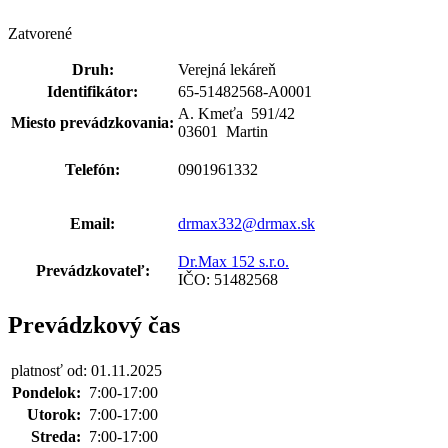
Zatvorené
Druh:
Verejná lekáreň
Identifikátor:
65-51482568-A0001
A. Kmeťa 591
/
42
Miesto prevádzkovania:
03601 Martin
Telefón:
0901961332
Email:
drmax332@drmax.sk
Dr.Max 152 s.r.o.
Prevádzkovateľ:
IČO: 51482568
Prevádzkový čas
platnosť od: 01.11.2025
Pondelok:
7:00-17:00
Utorok:
7:00-17:00
Streda:
7:00-17:00