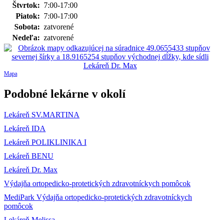
Štvrtok:
7:00-17:00
Piatok:
7:00-17:00
Sobota:
zatvorené
Nedeľa:
zatvorené
Mapa
Podobné lekárne v okolí
Lekáreň SV.MARTINA
Lekáreň IDA
Lekáreň POLIKLINIKA I
Lekáreň BENU
Lekáreň Dr. Max
Výdajňa ortopedicko-protetických zdravotníckych pomôcok
MediPark Výdajňa ortopedicko-protetických zdravotníckych
pomôcok
Lekáreň Melissa