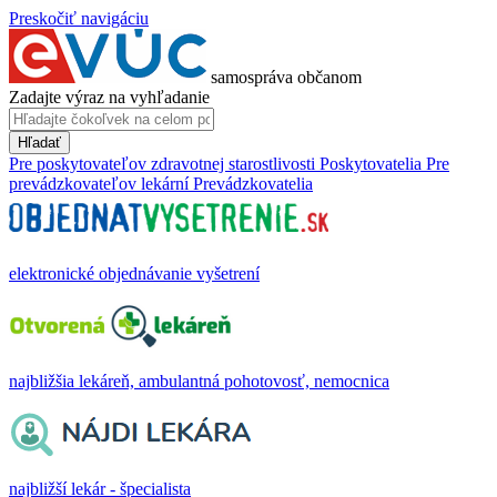
Preskočiť navigáciu
samospráva občanom
Zadajte výraz na vyhľadanie
Hľadať
Pre poskytovateľov zdravotnej starostlivosti
Poskytovatelia
Pre
prevádzkovateľov lekární
Prevádzkovatelia
elektronické objednávanie vyšetrení
najbližšia lekáreň, ambulantná pohotovosť, nemocnica
najbližší lekár - špecialista