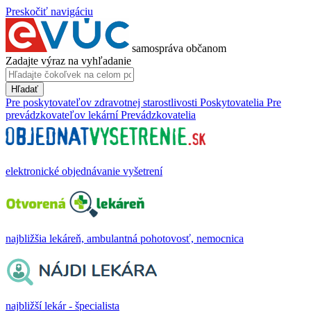
Preskočiť navigáciu
samospráva občanom
Zadajte výraz na vyhľadanie
Hľadať
Pre poskytovateľov zdravotnej starostlivosti
Poskytovatelia
Pre
prevádzkovateľov lekární
Prevádzkovatelia
elektronické objednávanie vyšetrení
najbližšia lekáreň, ambulantná pohotovosť, nemocnica
najbližší lekár - špecialista