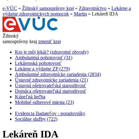
e-VÚC
»
Žilinský samosprávny kraj
»
Zdravotníctvo
»
Lekárne a
výdajne zdravotnickych pomocok
»
Martin
»
Lekáreň IDA
Žilinský
samosprávny kraj
zmeniť kraj
Kto je môj lekár? (zdravotné obvody)
Ambulantná pohotovosť (31)
Lekárenská pohotovosť
Lekárne a výdajne ZP (279)
Ambulantné zdravotnícke zariadenia (2834)
Ústavné zdravotnícke zariadenia (21)
Ústavná ošetrovateľská starostlivosť
Domáca ošetrovateľská starostlivosť
Kúpeľná liečba
Mobilné odberové miesta (23)
Evidencia žiadateľov - poradovníky
Sociálne služby (722)
Lekáreň IDA