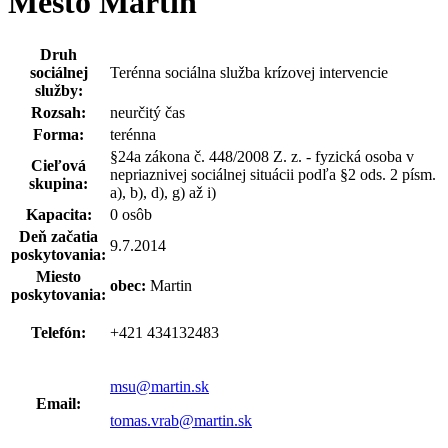
Mesto Martin
Druh
sociálnej
Terénna sociálna služba krízovej intervencie
služby:
Rozsah:
neurčitý čas
Forma:
terénna
§24a zákona č. 448/2008 Z. z. - fyzická osoba v
Cieľová
nepriaznivej sociálnej situácii podľa §2 ods. 2 písm.
skupina:
a), b), d), g) až i)
Kapacita:
0 osôb
Deň začatia
9.7.2014
poskytovania:
Miesto
obec:
Martin
poskytovania:
Telefón:
+421 434132483
msu@martin.sk
Email:
tomas.vrab@martin.sk