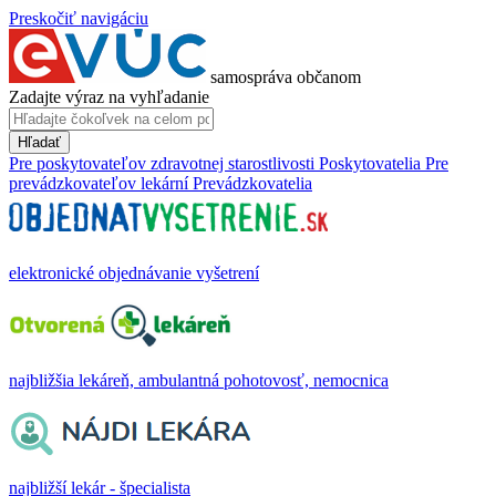
Preskočiť navigáciu
samospráva občanom
Zadajte výraz na vyhľadanie
Hľadať
Pre poskytovateľov zdravotnej starostlivosti
Poskytovatelia
Pre
prevádzkovateľov lekární
Prevádzkovatelia
elektronické objednávanie vyšetrení
najbližšia lekáreň, ambulantná pohotovosť, nemocnica
najbližší lekár - špecialista