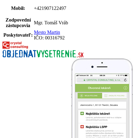
Mobil:
+421907122497
Zodpovední
Mgr. Tomáš Vráb
zástupcovia
Mesto Martin
Poskytovateľ:
IČO: 00316792