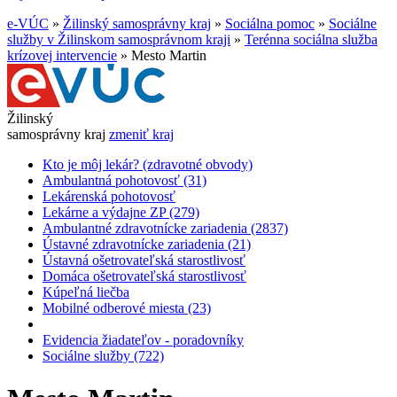
e-VÚC
»
Žilinský samosprávny kraj
»
Sociálna pomoc
»
Sociálne
služby v Žilinskom samosprávnom kraji
»
Terénna sociálna služba
krízovej intervencie
»
Mesto Martin
Žilinský
samosprávny kraj
zmeniť kraj
Kto je môj lekár? (zdravotné obvody)
Ambulantná pohotovosť (31)
Lekárenská pohotovosť
Lekárne a výdajne ZP (279)
Ambulantné zdravotnícke zariadenia (2837)
Ústavné zdravotnícke zariadenia (21)
Ústavná ošetrovateľská starostlivosť
Domáca ošetrovateľská starostlivosť
Kúpeľná liečba
Mobilné odberové miesta (23)
Evidencia žiadateľov - poradovníky
Sociálne služby (722)