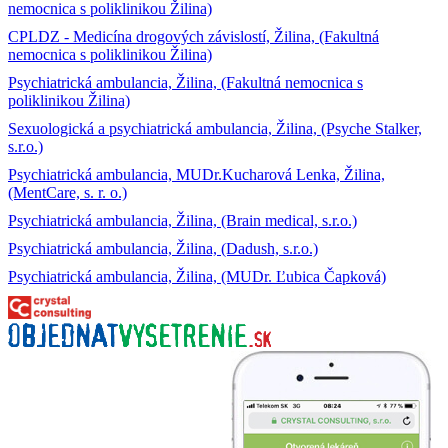
nemocnica s poliklinikou Žilina)
CPLDZ - Medicína drogových závislostí, Žilina, (Fakultná
nemocnica s poliklinikou Žilina)
Psychiatrická ambulancia, Žilina, (Fakultná nemocnica s
poliklinikou Žilina)
Sexuologická a psychiatrická ambulancia, Žilina, (Psyche Stalker,
s.r.o.)
Psychiatrická ambulancia, MUDr.Kucharová Lenka, Žilina,
(MentCare, s. r. o.)
Psychiatrická ambulancia, Žilina, (Brain medical, s.r.o.)
Psychiatrická ambulancia, Žilina, (Dadush, s.r.o.)
Psychiatrická ambulancia, Žilina, (MUDr. Ľubica Čapková)