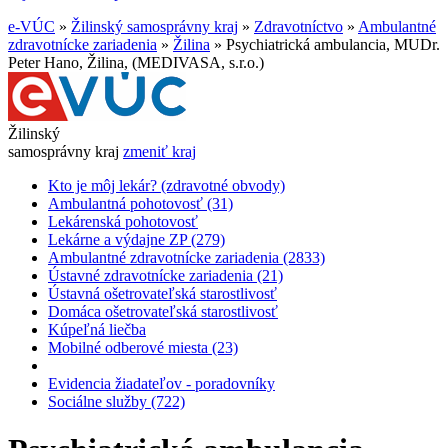
e-VÚC
»
Žilinský samosprávny kraj
»
Zdravotníctvo
»
Ambulantné
zdravotnícke zariadenia
»
Žilina
»
Psychiatrická ambulancia, MUDr.
Peter Hano, Žilina, (MEDIVASA, s.r.o.)
Žilinský
samosprávny kraj
zmeniť kraj
Kto je môj lekár? (zdravotné obvody)
Ambulantná pohotovosť (31)
Lekárenská pohotovosť
Lekárne a výdajne ZP (279)
Ambulantné zdravotnícke zariadenia (2833)
Ústavné zdravotnícke zariadenia (21)
Ústavná ošetrovateľská starostlivosť
Domáca ošetrovateľská starostlivosť
Kúpeľná liečba
Mobilné odberové miesta (23)
Evidencia žiadateľov - poradovníky
Sociálne služby (722)