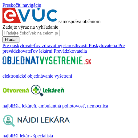
Preskočiť navigáciu
samospráva občanom
Zadajte výraz na vyhľadanie
Hľadať
Pre poskytovateľov zdravotnej starostlivosti
Poskytovatelia
Pre
prevádzkovateľov lekární
Prevádzkovatelia
elektronické objednávanie vyšetrení
najbližšia lekáreň, ambulantná pohotovosť, nemocnica
najbližší lekár - špecialista