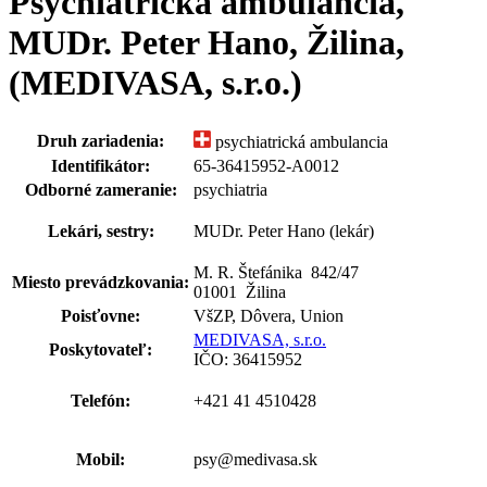
Psychiatrická ambulancia,
MUDr. Peter Hano, Žilina,
(MEDIVASA, s.r.o.)
Druh zariadenia:
psychiatrická ambulancia
Identifikátor:
65-36415952-A0012
Odborné zameranie:
psychiatria
Lekári, sestry:
MUDr. Peter Hano (lekár)
M. R. Štefánika 842
/
47
Miesto prevádzkovania:
01001 Žilina
Poisťovne:
VšZP, Dôvera, Union
MEDIVASA, s.r.o.
Poskytovateľ:
IČO: 36415952
Telefón:
+421 41 4510428
Mobil:
psy@medivasa.sk