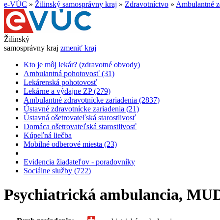
e-VÚC
»
Žilinský samosprávny kraj
»
Zdravotníctvo
»
Ambulantné zd
Žilinský
samosprávny kraj
zmeniť kraj
Kto je môj lekár? (zdravotné obvody)
Ambulantná pohotovosť (31)
Lekárenská pohotovosť
Lekárne a výdajne ZP (279)
Ambulantné zdravotnícke zariadenia (2837)
Ústavné zdravotnícke zariadenia (21)
Ústavná ošetrovateľská starostlivosť
Domáca ošetrovateľská starostlivosť
Kúpeľná liečba
Mobilné odberové miesta (23)
Evidencia žiadateľov - poradovníky
Sociálne služby (722)
Psychiatrická ambulancia, MUDr