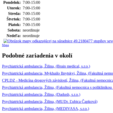
Pondelok:
7:00-15:00
Utorok:
7:00-15:00
Streda:
7:00-15:00
Štvrtok:
7:00-15:00
Piatok:
7:00-15:00
Sobota:
neordinuje
Nedeľa:
neordinuje
Mapa
Podobné zariadenia v okolí
Psychiatrická ambulancia, Žilina, (Brain medical, s.r.o.)
Psychiatrická ambulancia, Mykhailo Ilnytskyi, Žilina, (Fakultná nemoc
CPLDZ - Medicína drogových závislostí, Žilina, (Fakultná nemocnica 
Psychiatrická ambulancia, Žilina, (Fakultná nemocnica s poliklinikou 
Psychiatrická ambulancia, Žilina, (Dadush, s.r.o.)
Psychiatrická ambulancia, Žilina, (MUDr. Ľubica Čapková)
Psychiatrická ambulancia, Žilina, (MEDIVASA, s.r.o.)