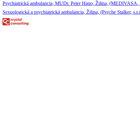
Psychiatrická ambulancia, MUDr. Peter Hano, Žilina, (MEDIVASA, s
Sexuologická a psychiatrická ambulancia, Žilina, (Psyche Stalker, s.r.