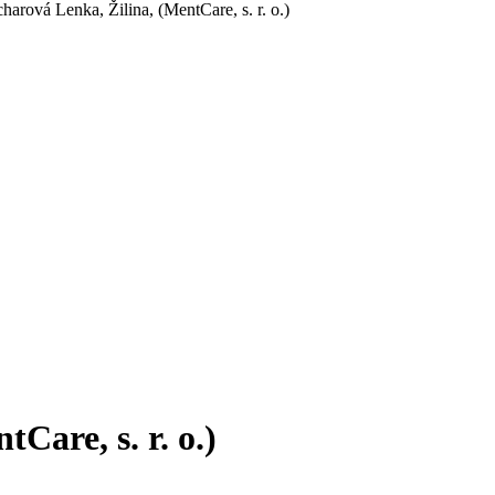
rová Lenka, Žilina, (MentCare, s. r. o.)
are, s. r. o.)