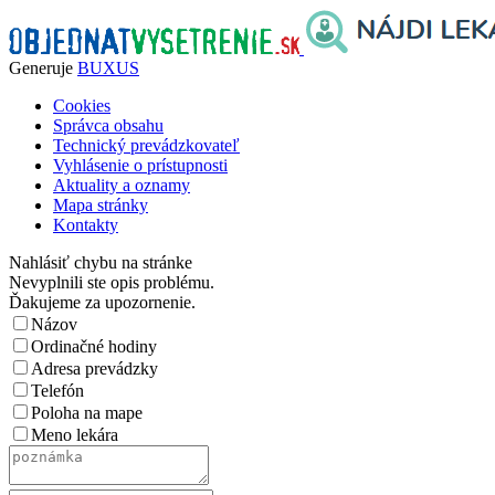
Generuje
BUXUS
Cookies
Správca obsahu
Technický prevádzkovateľ
Vyhlásenie o prístupnosti
Aktuality a oznamy
Mapa stránky
Kontakty
Nahlásiť chybu na stránke
Nevyplnili ste opis problému.
Ďakujeme za upozornenie.
Názov
Ordinačné hodiny
Adresa prevádzky
Telefón
Poloha na mape
Meno lekára