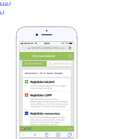
.r.o.)
o.)