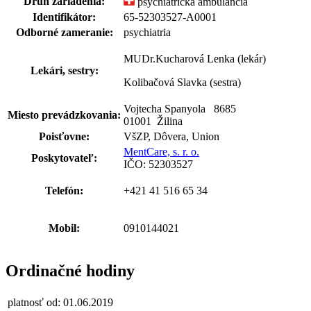
Druh zariadenia:
psychiatrická ambulancia
Identifikátor:
65-52303527-A0001
Odborné zameranie:
psychiatria
MUDr.Kucharová Lenka (lekár)
Lekári, sestry:
Kolibačová Slavka (sestra)
Vojtecha Spanyola 8685
Miesto prevádzkovania:
01001 Žilina
Poisťovne:
VšZP, Dôvera, Union
MentCare, s. r. o.
Poskytovateľ:
IČO: 52303527
Telefón:
+421 41 516 65 34
Mobil:
0910144021
Ordinačné hodiny
platnosť od: 01.06.2019