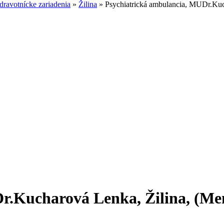
ravotnícke zariadenia
»
Žilina
»
Psychiatrická ambulancia, MUDr.Kucha
.Kucharová Lenka, Žilina, (MentC