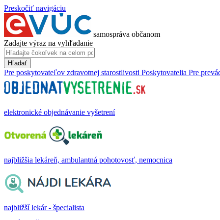
Preskočiť navigáciu
samospráva občanom
Zadajte výraz na vyhľadanie
Hľadať
Pre poskytovateľov zdravotnej starostlivosti
Poskytovatelia
Pre prevá
elektronické objednávanie vyšetrení
najbližšia lekáreň, ambulantná pohotovosť, nemocnica
najbližší lekár - špecialista