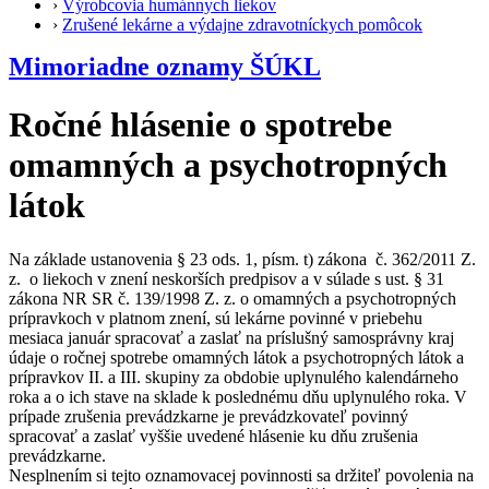
›
Výrobcovia humánnych liekov
›
Zrušené lekárne a výdajne zdravotníckych pomôcok
Mimoriadne oznamy ŠÚKL
Ročné hlásenie o spotrebe
omamných a psychotropných
látok
Na základe ustanovenia § 23 ods. 1, písm. t) zákona č. 362/2011 Z.
z. o liekoch v znení neskorších predpisov a v súlade s ust. § 31
zákona NR SR č. 139/1998 Z. z. o omamných a psychotropných
prípravkoch v platnom znení, sú lekárne povinné v priebehu
mesiaca január spracovať a zaslať na príslušný samosprávny kraj
údaje o ročnej spotrebe omamných látok a psychotropných látok a
prípravkov II. a III. skupiny za obdobie uplynulého kalendárneho
roka a o ich stave na sklade k poslednému dňu uplynulého roka. V
prípade zrušenia prevádzkarne je prevádzkovateľ povinný
spracovať a zaslať vyššie uvedené hlásenie ku dňu zrušenia
prevádzkarne.
Nesplnením si tejto oznamovacej povinnosti sa držiteľ povolenia na