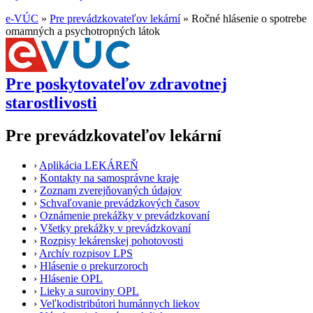
e-VÚC
»
Pre prevádzkovateľov lekární
»
Ročné hlásenie o spotrebe
omamných a psychotropných látok
Pre poskytovateľov zdravotnej
starostlivosti
Pre prevádzkovateľov lekární
›
Aplikácia LEKÁREŇ
›
Kontakty na samosprávne kraje
›
Zoznam zverejňovaných údajov
›
Schvaľovanie prevádzkových časov
›
Oznámenie prekážky v prevádzkovaní
›
Všetky prekážky v prevádzkovaní
›
Rozpisy lekárenskej pohotovosti
›
Archív rozpisov LPS
›
Hlásenie o prekurzoroch
›
Hlásenie OPL
›
Lieky a suroviny OPL
›
Veľkodistribútori humánnych liekov