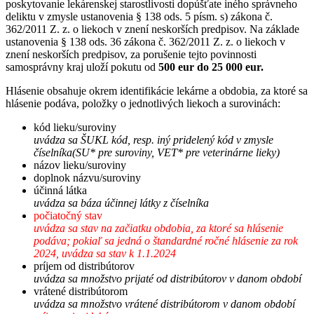
poskytovanie lekárenskej starostlivosti dopúšťate iného správneho
deliktu v zmysle ustanovenia § 138 ods. 5 písm. s) zákona č.
362/2011 Z. z. o liekoch v znení neskorších predpisov. Na základe
ustanovenia § 138 ods. 36 zákona č. 362/2011 Z. z. o liekoch v
znení neskorších predpisov, za porušenie tejto povinnosti
samosprávny kraj uloží pokutu od
500 eur do 25 000 eur.
Hlásenie obsahuje okrem identifikácie lekárne a obdobia, za ktoré sa
hlásenie podáva, položky o jednotlivých liekoch a surovinách:
kód lieku/suroviny
uvádza sa ŠUKL kód, resp. iný pridelený kód v zmysle
číselníka(SU* pre suroviny, VET* pre veterinárne lieky)
názov lieku/suroviny
doplnok názvu/suroviny
účinná látka
uvádza sa báza účinnej látky z číselníka
počiatočný stav
uvádza sa stav na začiatku obdobia, za ktoré sa hlásenie
podáva; pokiaľ sa jedná o štandardné ročné hlásenie za rok
2024, uvádza sa stav k 1.1.2024
príjem od distribútorov
uvádza sa množstvo prijaté od distribútorov v danom období
vrátené distribútorom
uvádza sa množstvo vrátené distribútorom v danom období