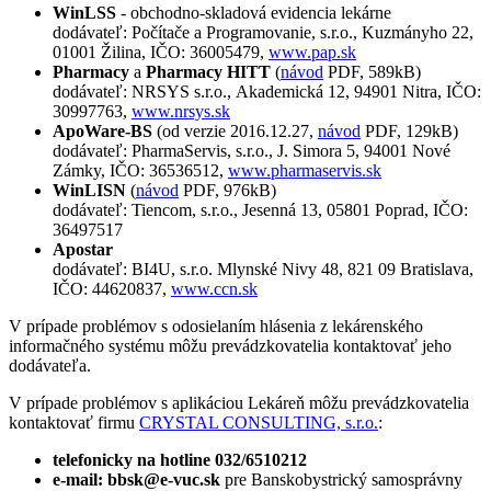
WinLSS
- obchodno-skladová evidencia lekárne
dodávateľ: Počítače a Programovanie, s.r.o., Kuzmányho 22,
01001 Žilina, IČO: 36005479,
www.pap.sk
Pharmacy
a
Pharmacy HITT
(
návod
PDF, 589kB)
dodávateľ: NRSYS s.r.o., Akademická 12, 94901 Nitra, IČO:
30997763,
www.nrsys.sk
ApoWare-BS
(od verzie 2016.12.27,
návod
PDF, 129kB)
dodávateľ: PharmaServis, s.r.o., J. Simora 5, 94001 Nové
Zámky, IČO: 36536512,
www.pharmaservis.sk
WinLISN
(
návod
PDF, 976kB)
dodávateľ: Tiencom, s.r.o., Jesenná 13, 05801 Poprad, IČO:
36497517
Apostar
dodávateľ: BI4U, s.r.o. Mlynské Nivy 48, 821 09 Bratislava,
IČO: 44620837,
www.ccn.sk
V prípade problémov s odosielaním hlásenia z lekárenského
informačného systému môžu prevádzkovatelia kontaktovať jeho
dodávateľa.
V prípade problémov s aplikáciou Lekáreň môžu prevádzkovatelia
kontaktovať firmu
CRYSTAL CONSULTING, s.r.o.
:
telefonicky na hotline 032/6510212
e-mail: bbsk@e-vuc.sk
pre Banskobystrický samosprávny