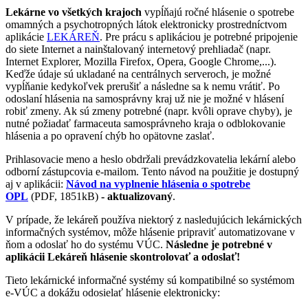
Lekárne vo všetkých krajoch
vypĺňajú ročné hlásenie o spotrebe
omamných a psychotropných látok elektronicky prostredníctvom
aplikácie
LEKÁREŇ
. Pre prácu s aplikáciou je potrebné pripojenie
do siete Internet a nainštalovaný internetový prehliadač (napr.
Internet Explorer, Mozilla Firefox, Opera, Google Chrome,...).
Keďže údaje sú ukladané na centrálnych serveroch, je možné
vypĺňanie kedykoľvek prerušiť a následne sa k nemu vrátiť. Po
odoslaní hlásenia na samosprávny kraj už nie je možné v hlásení
robiť zmeny. Ak sú zmeny potrebné (napr. kvôli oprave chyby), je
nutné požiadať farmaceuta samosprávneho kraja o odblokovanie
hlásenia a po opravení chýb ho opätovne zaslať.
Prihlasovacie meno a heslo obdržali prevádzkovatelia lekární alebo
odborní zástupcovia e-mailom. Tento návod na použitie je dostupný
aj v aplikácii:
Návod na vyplnenie hlásenia o spotrebe
OPL
(PDF, 1851kB)
- aktualizovaný
.
V prípade, že lekáreň používa niektorý z nasledujúcich lekárnických
informačných systémov, môže hlásenie pripraviť automatizovane v
ňom a odoslať ho do systému VÚC.
Následne je potrebné v
aplikácii Lekáreň hlásenie skontrolovať a odoslať!
Tieto lekárnické informačné systémy sú kompatibilné so systémom
e-VÚC a dokážu odosielať hlásenie elektronicky: