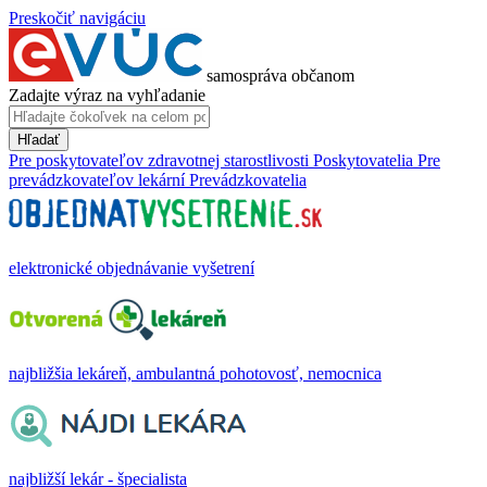
Preskočiť navigáciu
samospráva občanom
Zadajte výraz na vyhľadanie
Hľadať
Pre poskytovateľov zdravotnej starostlivosti
Poskytovatelia
Pre
prevádzkovateľov lekární
Prevádzkovatelia
elektronické objednávanie vyšetrení
najbližšia lekáreň, ambulantná pohotovosť, nemocnica
najbližší lekár - špecialista