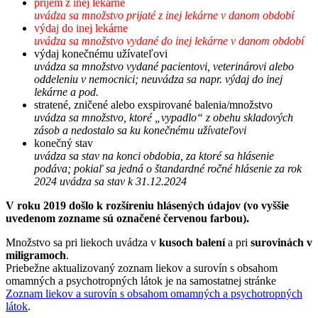
príjem z inej lekárne
uvádza sa množstvo prijaté z inej lekárne v danom období
výdaj do inej lekárne
uvádza sa množstvo vydané do inej lekárne v danom období
výdaj konečnému užívateľovi
uvádza sa množstvo vydané pacientovi, veterinárovi alebo
oddeleniu v nemocnici; neuvádza sa napr. výdaj do inej
lekárne a pod.
stratené, zničené alebo exspirované balenia/množstvo
uvádza sa množstvo, ktoré „vypadlo“ z obehu skladových
zásob a nedostalo sa ku konečnému užívateľovi
konečný stav
uvádza sa stav na konci obdobia, za ktoré sa hlásenie
podáva; pokiaľ sa jedná o štandardné ročné hlásenie za rok
2024 uvádza sa stav k 31.12.2024
V roku 2019 došlo k rozšíreniu hlásených údajov (vo vyššie
uvedenom zozname sú označené červenou farbou).
Množstvo sa pri liekoch uvádza v
kusoch balení
a pri
surovinách v
miligramoch
.
Priebežne aktualizovaný zoznam liekov a surovín s obsahom
omamných a psychotropných látok je na samostatnej stránke
Zoznam liekov a surovín s obsahom omamných a psychotropných
látok
.