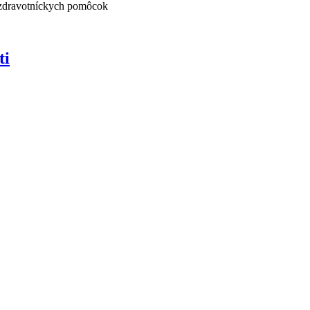
 zdravotníckych pomôcok
ti