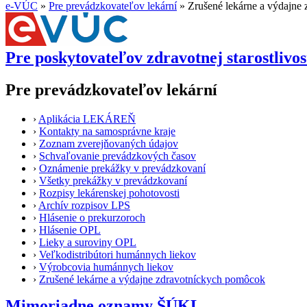
e-VÚC
»
Pre prevádzkovateľov lekární
»
Zrušené lekárne a výdajne
Pre poskytovateľov zdravotnej starostlivos
Pre prevádzkovateľov lekární
›
Aplikácia LEKÁREŇ
›
Kontakty na samosprávne kraje
›
Zoznam zverejňovaných údajov
›
Schvaľovanie prevádzkových časov
›
Oznámenie prekážky v prevádzkovaní
›
Všetky prekážky v prevádzkovaní
›
Rozpisy lekárenskej pohotovosti
›
Archív rozpisov LPS
›
Hlásenie o prekurzoroch
›
Hlásenie OPL
›
Lieky a suroviny OPL
›
Veľkodistribútori humánnych liekov
›
Výrobcovia humánnych liekov
›
Zrušené lekárne a výdajne zdravotníckych pomôcok
Mimoriadne oznamy ŠÚKL