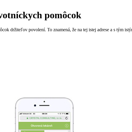
avotníckych pomôcok
ok držiteľov povolení. To znamená, že na tej istej adrese a s tým i