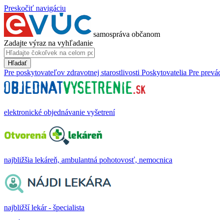
Preskočiť navigáciu
samospráva občanom
Zadajte výraz na vyhľadanie
Hľadať
Pre poskytovateľov zdravotnej starostlivosti
Poskytovatelia
Pre prevá
elektronické objednávanie vyšetrení
najbližšia lekáreň, ambulantná pohotovosť, nemocnica
najbližší lekár - špecialista