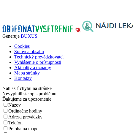
Generuje
BUXUS
Cookies
Správca obsahu
Technický prevádzkovateľ
Vyhlásenie o prístupnosti
Aktuality a oznamy
Mapa stránky
Kontakty
Nahlásiť chybu na stránke
Nevyplnili ste opis problému.
Ďakujeme za upozornenie.
Názov
Ordinačné hodiny
Adresa prevádzky
Telefón
Poloha na mape