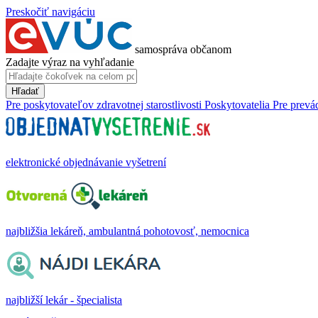
Preskočiť navigáciu
samospráva občanom
Zadajte výraz na vyhľadanie
Hľadať
Pre poskytovateľov zdravotnej starostlivosti
Poskytovatelia
Pre prevá
elektronické objednávanie vyšetrení
najbližšia lekáreň, ambulantná pohotovosť, nemocnica
najbližší lekár - špecialista