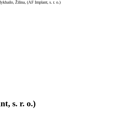
khailo, Žilina, (AF Implant, s. r. o.)
, s. r. o.)