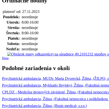
Ordinačné hodiny
platnosť od: 27.11.2023
Pondelok:
neordinuje
Utorok:
8:00-16:00
Streda:
neordinuje
Štvrtok:
8:00-16:00
Piatok:
neordinuje
Sobota:
neordinuje
Nedeľa:
neordinuje
Mapa
Podobné zariadenia v okolí
Psychiatrická ambulancia, MUDr. Marta Dvorecká, Žilina, (ŽILPO, s.
Psychiatrická ambulancia, Mykhailo Ilnytskyi, Žilina, (Fakultná nemoc
CPLDZ - Medicína drogových závislostí, Žilina, (Fakultná nemocnica 
Psychiatrická ambulancia, Žilina, (Fakultná nemocnica s poliklinikou 
Psychiatrická ambulancia, Žilina, (Brain medical, s.r.o.)