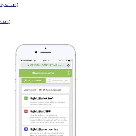
 s. r. o.)
.r.o.)