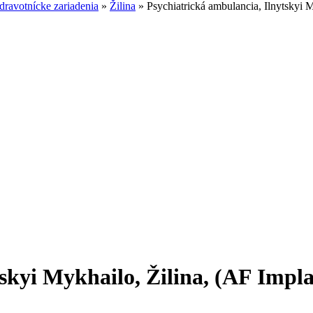
ravotnícke zariadenia
»
Žilina
»
Psychiatrická ambulancia, Ilnytskyi My
kyi Mykhailo, Žilina, (AF Implant