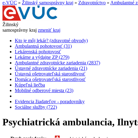
e-VÚC
»
Žilinský samosprávny kraj
»
Zdravotníctvo
»
Ambulantné zd
Žilinský
samosprávny kraj
zmeniť kraj
Kto je môj lekár? (zdravotné obvody)
Ambulantná pohotovosť (31)
Lekárenská pohotovosť
Lekárne a výdajne ZP (279)
Ambulantné zdravotnícke zariadenia (2837)
Ústavné zdravotnícke zariadenia (21)
Ústavná ošetrovateľská starostlivosť
Domáca ošetrovateľská starostlivosť
Kúpeľná liečba
Mobilné odberové miesta (23)
Evidencia žiadateľov - poradovníky
Sociálne služby (722)
Psychiatrická ambulancia, Ilnyts