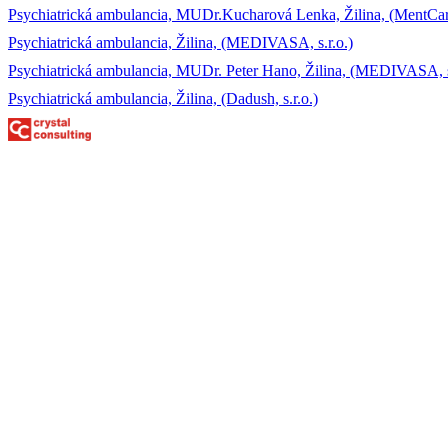
Psychiatrická ambulancia, MUDr.Kucharová Lenka, Žilina, (MentCare,
Psychiatrická ambulancia, Žilina, (MEDIVASA, s.r.o.)
Psychiatrická ambulancia, MUDr. Peter Hano, Žilina, (MEDIVASA, s
Psychiatrická ambulancia, Žilina, (Dadush, s.r.o.)