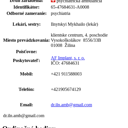
Druh zariadenia:
psychiatrická ambulancia
Identifikátor:
65-47684631-A0008
Odborné zameranie:
psychiatria
Lekári, sestry:
Ilnytskyi Mykhailo (lekár)
klientske centrum, 4. poschodie
Miesto prevádzkovania:
Vysokoškolákov 8556
/
33B
01008 Žilina
Poisťovne:
AF Implant, s. r. o.
Poskytovateľ:
IČO: 47684631
Mobil:
+421 911588003
Telefón:
+421905674129
Email:
dr.iln.amb@gmail.com
dr.iln.amb@gmail.com