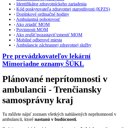
›
Identifikátor zdravotníckeho zariadenia
›
Kód poskytovateľa zdravotnej starostlivosti (KPZS)
›
Doplnkové ordinačné hodiny
›
Ambulantná pohotovosť
›
Ako zriadiť MOM
›
Povinnosti MOM
›
Ako zrušiť/pozastaviť/zmeniť MOM
›
Mobilné odberové miesta
›
Ambulancie záchrannej zdravotnej služby
Pre prevádzkovateľov lekární
Mimoriadne oznamy ŠÚKL
Plánované neprítomnosti v
ambulancii - Trenčiansky
samosprávny kraj
Tu môžete nájsť zoznam všetkých nahlásených neprítomností v
ambulancii, ktoré
nastanú v budúcnosti
.