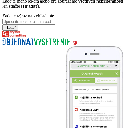
Zadajte meno lekára alebo pre zobrazenie
všetkých neprítomností
len stlačte
[Hľadať]
.
Zadajte výraz na vyhľadanie
Hľadať