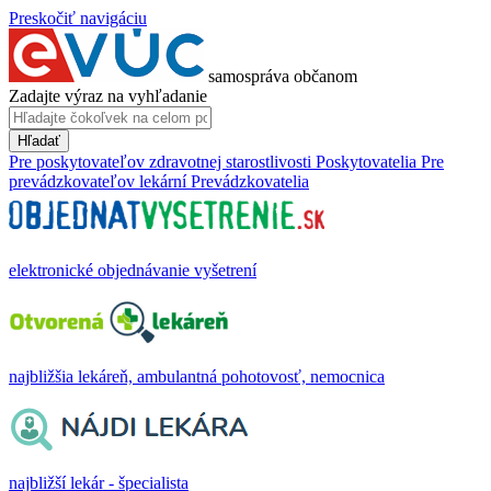
Preskočiť navigáciu
samospráva občanom
Zadajte výraz na vyhľadanie
Hľadať
Pre poskytovateľov zdravotnej starostlivosti
Poskytovatelia
Pre
prevádzkovateľov lekární
Prevádzkovatelia
elektronické objednávanie vyšetrení
najbližšia lekáreň, ambulantná pohotovosť, nemocnica
najbližší lekár - špecialista