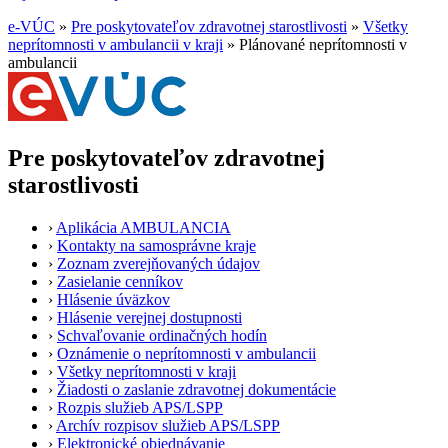
e-VÚC
»
Pre poskytovateľov zdravotnej starostlivosti
»
Všetky
neprítomnosti v ambulancii v kraji
»
Plánované neprítomnosti v
ambulancii
Pre poskytovateľov zdravotnej
starostlivosti
›
Aplikácia AMBULANCIA
›
Kontakty na samosprávne kraje
›
Zoznam zverejňovaných údajov
›
Zasielanie cenníkov
›
Hlásenie úväzkov
›
Hlásenie verejnej dostupnosti
›
Schvaľovanie ordinačných hodín
›
Oznámenie o neprítomnosti v ambulancii
›
Všetky neprítomnosti v kraji
›
Žiadosti o zaslanie zdravotnej dokumentácie
›
Rozpis služieb APS/LSPP
›
Archív rozpisov služieb APS/LSPP
›
Elektronické objednávanie